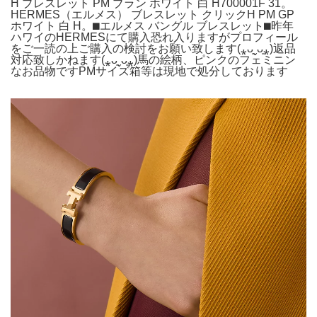
H ブレスレット PM ブラン ホワイト 白 H700001F 31。
HERMES（エルメス） ブレスレット クリックH PM GP
ホワイト 白 H。⬛︎エルメス バングル ブレスレット⬛︎昨年
ハワイのHERMESにて購入恐れ入りますがプロフィール
をご一読の上ご購入の検討をお願い致します(⁎ᴗ͈ˬᴗ͈⁎)返品
対応致しかねます(⁎ᴗ͈ˬᴗ͈⁎)馬の絵柄、ピンクのフェミニン
なお品物ですPMサイズ箱等は現地で処分しております