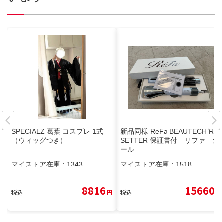
SPECIALZ 葛葉 コスプレ 1式
新品同様 ReFa BEAUTECH RE
（ウィッグつき）
SETTER 保証書付 リファ カ
ール
マイストア在庫：
1343
マイストア在庫：
1518
8816
15660
税込
円
税込
円