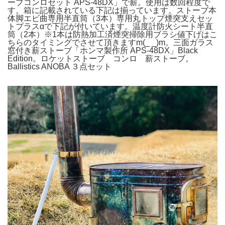
ーブコンロセット APS-48DX」で薪。使用は数回程度で
す。箱に記載されている下記は揃っています。ストーブ本
体脚エビ曲専用半直筒（3本）専用丸トップ煙突支えセッ
トプラスαで下記が付いています。温度計防火シート半直
筒（2本）※1本は防熱加工済煙突掃除用ブラシ値下げはこ
ちらのタイミングでさせて頂きますm(_ _)m。三面ガラス
窓付き薪ストーブ「ホンマ製作所 APS-48DX」Black
Edition。ロケットストーブ コンロ 薪ストーブ。
Ballistics ANOBA ３点セット