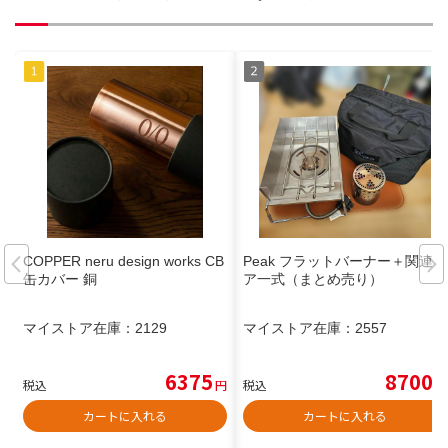
COPPER neru design works CB
Peak フラットバーナー＋関連ギ
缶カバー 銅
ア一式（まとめ売り）
マイストア在庫：
2129
マイストア在庫：
2557
6375
8700
税込
円
税込
円
カートに入れる
カートに入れる