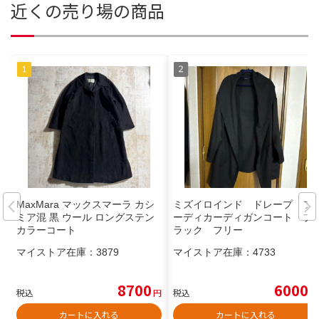
近くの売り場の商品
MaxMara マックスマーラ カシ
ミズイロインド ドレープ フ
ミア混 黒 ウール ロングステン
ーディカーディガンコート ブ
カラーコート
ラック フリー
マイストア在庫：
3879
マイストア在庫：
4733
8700
6000
税込
円
税込
円
カートに入れる
カートに入れる