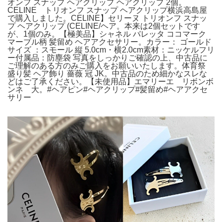
オンフ スナップ ヘアクリップ ヘアクリップ 2個。
CELINE トリオンフ スナップ ヘアクリップ横浜高島屋
で購入しました。CELINE】セリーヌ トリオンフ スナッ
プ ヘアクリップ (CELINE/ヘア。本来は2個セットです
が、1個のみ。【極美品】シャネル バレッタ ココマーク
マーブル柄 髪留め ヘアアクセサリー。カラー： ゴールド
サイズ ：スモール 縦 5.0cm・横2.0cm素材：ニッケルフリ
ー付属品：防塵袋 写真をしっかりご確認の上、中古品に
ご理解のある方のみご購入をお願いいたします。体育祭
盛り髪 ヘア飾り 薔薇 冠 JK。中古品のため細かなスレな
どはご了承ください。【未使用品】エマリーエ リボンボ
ンネ 大。#ヘアピン#ヘアクリップ#髪留め#ヘアアクセ
サリー