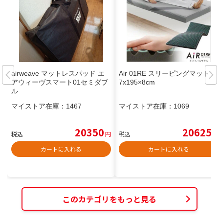
airweave マットレスパッド エ
Air 01RE スリーピングマット 9
アウィーヴスマート01セミダブ
7x195×8cm
ル
マイストア在庫：
1467
マイストア在庫：
1069
20350
20625
税込
円
税込
円
カートに入れる
カートに入れる
このカテゴリをもっと見る