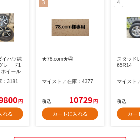
ダイハツ純
★78.com★④
スタッドレ
Gグレード1
65R14
ミホイール
庫：
3181
マイストア在庫：
4377
マイスト
9800
10729
円
円
税込
税込
入れる
カートに入れる
カー