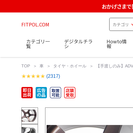
おかげさまで
FITPOL.COM
カテゴリ一
デジタルチラ
Howto情
覧
シ
報
TOP
車
タイヤ・ホイール
【手渡しのみ】ADVAN Ra
(2317)