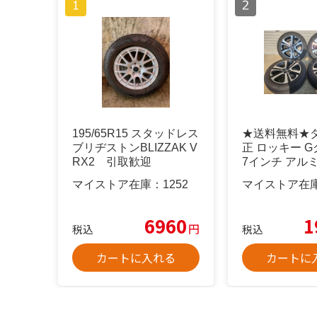
195/65R15 スタッドレス
★送料無料★
ブリヂストンBLIZZAK V
正 ロッキー 
RX2 引取歓迎
7インチ アル
＆タイヤ
マイストア在庫：
1252
マイストア在
6960
1
円
税込
税込
カートに入れる
カートに