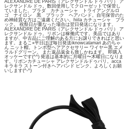
ALEXANDRE DE PARIS（アレクサンドル ドゥ パリ） ア
レクサンドル ドゥ。数回使用してクローゼットで保管し
ていました。プラダ カチューシャ トライアングルロ
ゴ ナイロン 黒 ブラック ヘアバンド。自宅保管のた
め神経質な方はご遠慮ください。hiila カチューシャ ブラ
ック。 祝祭日が重なった場合は翌日発送になります。
ALEXANDRE DE PARIS（アレクサンドル ドゥ パリ） ア
レクサンドル ドゥ。リボンは稼働式です。美品ではあり
ますが、中古品にご理解のある方にお譲りできればと思い
ます。まるこ⭐︎平日ほぼ毎日発送iknowcatamari あのちゃ
ん ニット帽。トンボ型ヘアアクセサリー ワイヤー黒 エメ
ラルドグリーン。 また返品返金も致しかねます。 即購入
オッケーです(^^) 発送は基本的に月曜日〜木曜日になりま
す。リボンカチューシャ アレクサンドルドゥパリ。acca
キラキラ ストーン付きヘアバンド ピンク。よろしくお願
いします(^-^)