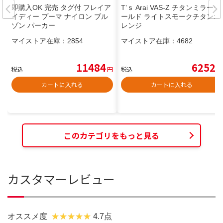
即購入OK 完売 タグ付 フレイア
T’ｓ Arai VAS-Z チタンミラーシ
イディー プーマ ナイロン ブル
ールド ライトスモークチタンオ
ゾン パーカー
レンジ
マイストア在庫：
2854
マイストア在庫：
4682
11484
6252
税込
円
税込
円
カートに入れる
カートに入れる
このカテゴリをもっと見る
カスタマーレビュー
オススメ度
4.7点