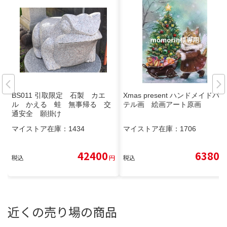
BS011 引取限定 石製 カエ
Xmas present ハンドメイドパス
ル かえる 蛙 無事帰る 交
テル画 絵画アート原画
通安全 願掛け
マイストア在庫：
1434
マイストア在庫：
1706
42400
6380
税込
円
税込
円
近くの売り場の商品