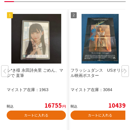
シ*き様 永田詩央里 ごめん、マ
フラッシュダンス USオリジナ
ジで 直筆
ル映画ポスター
マイストア在庫：
1963
マイストア在庫：
3084
16755
10439
税込
円
税込
円
カートに入れる
カートに入れる