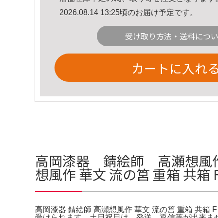
2026.08.14 13:25頃のお届け予定です。
受け取り方法・送料につ
カートに入れ
高岡漆器 錆絵師 高瀬想風作 
想風作 華文 流の筥 重箱 共箱 F
高岡漆器 錆絵師 高瀬想風作 華文 流の筥 重箱 共箱 F
受けられます。土日祝日は、発送、返信等が出来ま