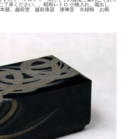
ご了承ください。。昭和レトロ 小物入れ。蔵出し
器本膳。越前塗 越前漆器 漆琳堂 夫婦椀 お椀