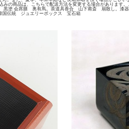
料込みの商品は、こちらで配送方法を変更する場合があります。
 黒塗 会席膳 奥有馬。茶道具香合 山下甫斎 扇散し。漆
韓国伝統 ジュエリーボックス 宝石箱