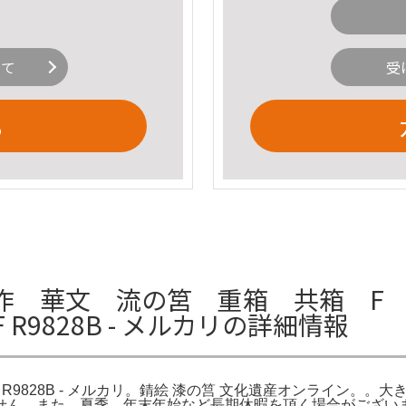
いて
受
る
華文 流の筥 重箱 共箱 F R9
 R9828B - メルカリの詳細情報
 R9828B - メルカリ。錆絵 漆の筥 文化遺産オンライン。。大きさ
せん。また、夏季、年末年始など長期休暇を頂く場合がござい