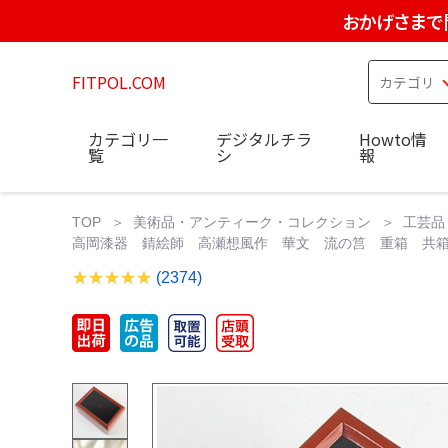
おかげさまで
FITPOL.COM
カテゴリ一
デジタルチラ
Howto情
覧
シ
報
TOP
美術品・アンティーク・コレクション
工芸品
高岡漆器 錆絵師 高瀬想風作 華文 流の筥 重箱 共箱 F R9
(2374)