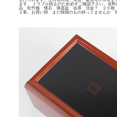
ます。 トラブル防止のため必ずご確認下さい。送
品 松竹梅 懐石 漆器盆 会席 沈金？ ２０枚
２客。お買い得 まだ韓国のもの持ってませんか 