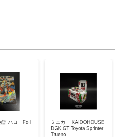
語 ハローFoil
ミニカー KAIDOHOUSE
DGK GT Toyota Sprinter
Trueno