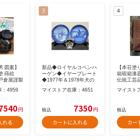
男 図案】
新品◆ロイヤルコペンハ
【本荘塗
塗 蒔絵
ーゲン◆イヤープレート
箱硯箱漆
戸倉屋謹製
◆1977年＆1978年犬の
伝統工芸
絵 2枚
庫：
4959
マイストア在庫：
4651
マイスト
7540
7350
円
円
税込
税込
入れる
カートに入れる
カー