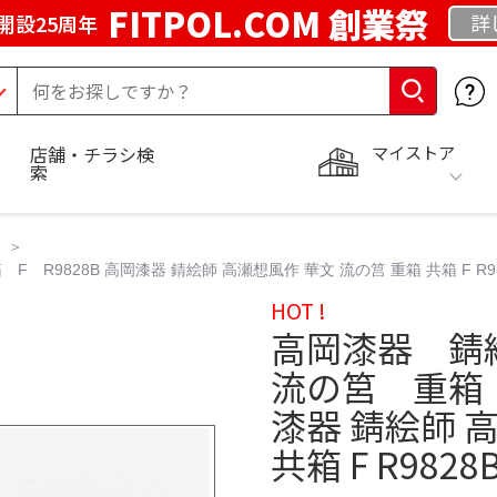
FITPOL.COM 創業祭
詳
開設25周年
マイストア
店舗・チラシ検
索
828B 高岡漆器 錆絵師 高瀬想風作 華文 流の筥 重箱 共箱 F R982
HOT !
高岡漆器 錆
流の筥 重箱 
漆器 錆絵師 
共箱 F R9828