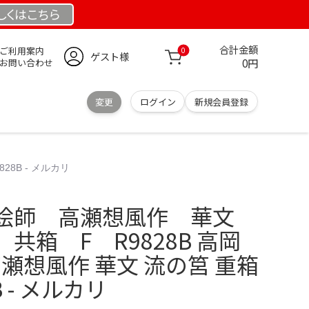
しくは
こちら
合計金額
ご利用案内
0
ゲスト様
0円
お問い合わせ
変更
ログイン
新規会員登録
8B - メルカリ
絵師 高瀬想風作 華文
共箱 F R9828B 高岡
高瀬想風作 華文 流の筥 重箱
B - メルカリ