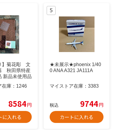
り】菊花彫 文
★未展示★phoenix 1/40
器 秋田県特産
0 ANA A321 JA111A
品 新品未使用品
ア在庫：
1246
マイストア在庫：
3383
8584
9744
円
円
税込
トに入れる
カートに入れる