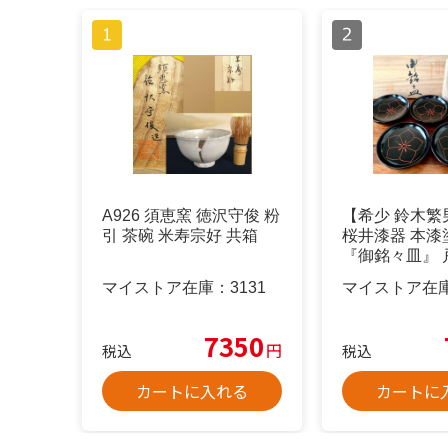
A926 須恵窯 徳沢守俊 粉
【希少 鈴木繁
引 茶碗 米寿宗好 共箱
桜井漆器 本漆
『御銘々皿』 
共箱
マイストア在庫：
3131
マイストア在
7350
円
税込
税込
カートに入れる
カートに