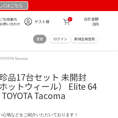
しくは
こちら
合計金額
ご利用案内
0
ゲスト様
0円
お問い合わせ
変更
ログイン
新規会員登録
TOYOTA Tacoma
ls 珍品17台セット 未開封
s（ホットウィール） Elite 64
7 TOYOTA Tacoma
の使い心地などをご紹介いただいております！