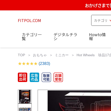
おかげさまで
FITPOL.COM
カテゴリ一
デジタルチラ
Howto情
覧
シ
報
TOP
おもちゃ
ミニカー
Hot Wheels 珍品17
(2383)