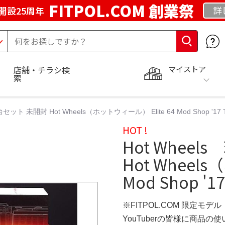
FITPOL.COM 創業祭
詳
開設25周年
マイストア
店舗・チラシ検
索
台セット 未開封 Hot Wheels（ホットウィール） Elite 64 Mod Shop '17 
HOT !
Hot Whee
Hot Wheel
Mod Shop '1
※FITPOL.COM 限定モデル
YouTuberの皆様に商品