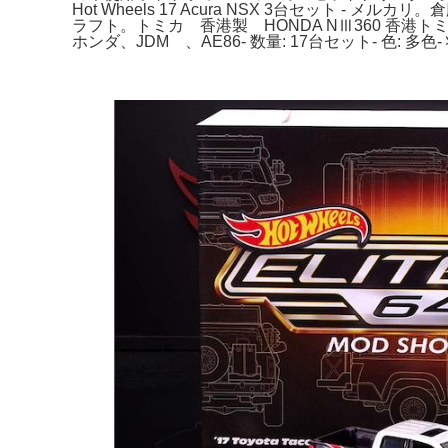
Hot Wheels 17 Acura NSX 3台セット - 
ラフト。トミカ 香港製 HONDA NⅢ360 香港トミ
ホンダ、JDM 、AE86- 数量: 17台セット- 色: 多色-