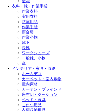
造花
衣料・靴・作業手袋
作業衣料
実用衣料
防寒用品
作業手袋
雨合羽
作業小物
靴下
長靴
ワークシューズ
一般靴、小物
傘
インテリア・家具・収納
ホームデコ
カーペット・室内敷物
屋内床材
カーテン・ブラインド
座布団・クッション
ベッド・寝具
こたつ用品
衣類収納用品