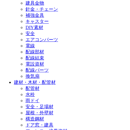
建具金物
針金・チェーン
補強金具
キャスター
DIY素材
安全
エアコンパーツ
電線
配線部材
配線結束
電設資材
配線パーツ
換気扇
建材・木材・配管材
配管材
水栓
雨ドイ
安全・足場材
屋根・外壁材
構造鋼材
ドア窓・建具