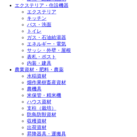
エクステリア・住設機器
エクステリア
キッチン
バス・洗面
トイレ
ガス・石油給湯器
エネルギー・電気
サッシ・外壁・屋根
表札・ポスト
内装・建具
農業資材・肥料・農薬
水稲資材
畑作果樹畜産資材
農機具
米保管・精米機
ハウス資材
支柱（栽培）
防鳥防獣資材
収穫資材
出荷資材
昇降器具・運搬具