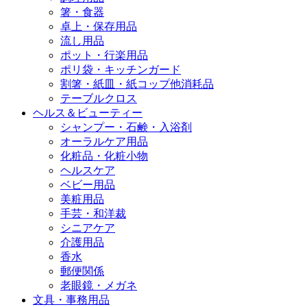
箸・食器
卓上・保存用品
流し用品
ポット・行楽用品
ポリ袋・キッチンガード
割箸・紙皿・紙コップ他消耗品
テーブルクロス
ヘルス＆ビューティー
シャンプー・石鹸・入浴剤
オーラルケア用品
化粧品・化粧小物
ヘルスケア
ベビー用品
美粧用品
手芸・和洋裁
シニアケア
介護用品
香水
郵便関係
老眼鏡・メガネ
文具・事務用品