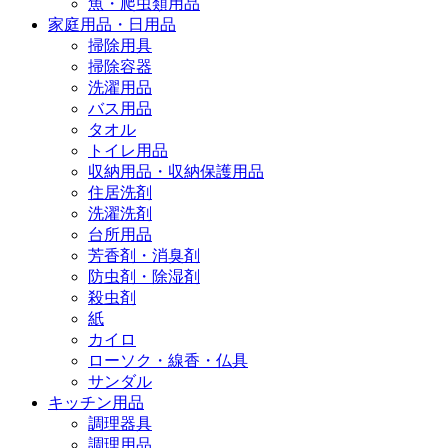
魚・爬虫類用品
家庭用品・日用品
掃除用具
掃除容器
洗濯用品
バス用品
タオル
トイレ用品
収納用品・収納保護用品
住居洗剤
洗濯洗剤
台所用品
芳香剤・消臭剤
防虫剤・除湿剤
殺虫剤
紙
カイロ
ローソク・線香・仏具
サンダル
キッチン用品
調理器具
調理用品