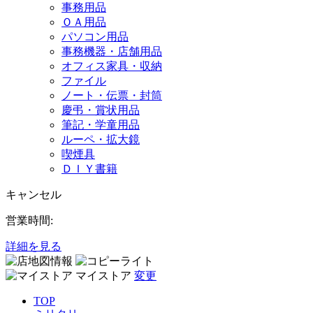
事務用品
ＯＡ用品
パソコン用品
事務機器・店舗用品
オフィス家具・収納
ファイル
ノート・伝票・封筒
慶弔・賞状用品
筆記・学童用品
ルーペ・拡大鏡
喫煙具
ＤＩＹ書籍
キャンセル
営業時間:
詳細を見る
マイストア
変更
TOP