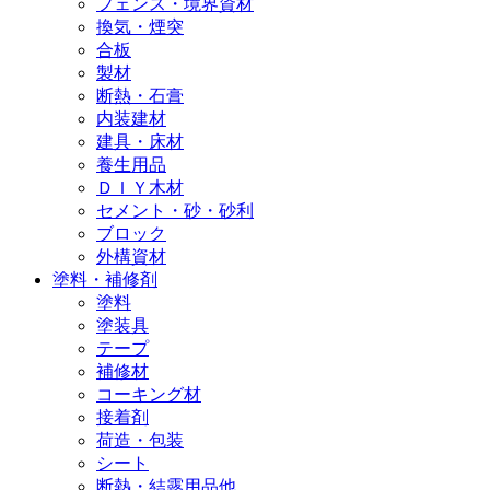
フェンス・境界資材
換気・煙突
合板
製材
断熱・石膏
内装建材
建具・床材
養生用品
ＤＩＹ木材
セメント・砂・砂利
ブロック
外構資材
塗料・補修剤
塗料
塗装具
テープ
補修材
コーキング材
接着剤
荷造・包装
シート
断熱・結露用品他