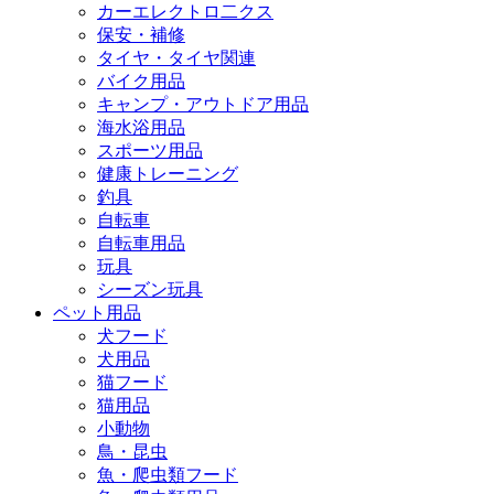
カーエレクトロ二クス
保安・補修
タイヤ・タイヤ関連
バイク用品
キャンプ・アウトドア用品
海水浴用品
スポーツ用品
健康トレーニング
釣具
自転車
自転車用品
玩具
シーズン玩具
ペット用品
犬フード
犬用品
猫フード
猫用品
小動物
鳥・昆虫
魚・爬虫類フード