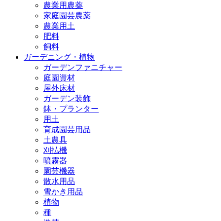
農業用農薬
家庭園芸農薬
農業用土
肥料
飼料
ガーデニング・植物
ガーデンファニチャー
庭園資材
屋外床材
ガーデン装飾
鉢・プランター
用土
育成園芸用品
土農具
刈払機
噴霧器
園芸機器
散水用品
雪かき用品
植物
種