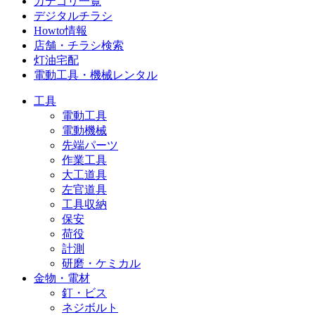
カテゴリ一覧
デジタルチラシ
Howto情報
店舗・チラシ検索
灯油宅配
電動工具・機械レンタル
工具
電動工具
電動機械
先端パーツ
作業工具
大工道具
左官道具
工具収納
保安
荷役
計測
研磨・ケミカル
金物・電材
釘・ビス
ネジボルト