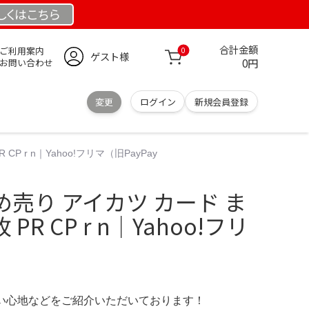
しくは
こちら
合計金額
ご利用案内
0
ゲスト様
0円
お問い合わせ
変更
ログイン
新規会員登録
 r n｜Yahoo!フリマ（旧PayPay
売り アイカツ カード ま
PR CP r n｜Yahoo!フリ
の使い心地などをご紹介いただいております！