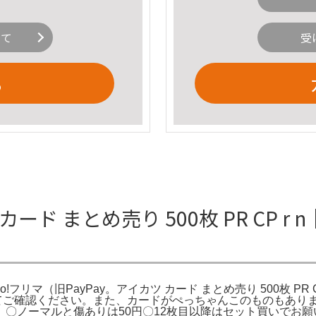
いて
受
る
 まとめ売り 500枚 PR CP r n｜
hoo!フリマ（旧PayPay。アイカツ カード まとめ売り 500枚 PR 
真を見てご確認ください。また、カードがぺっちゃんこのものもあ
ノーマルと傷ありは50円〇12枚目以降はセット買いでお願いし