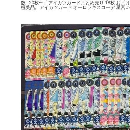
数...20枚〜。アイカツカードまとめ売り 18枚 おま
極美品。アイカツカード オーロラキスコーデ 星宮い