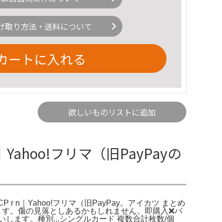
け取り方法・送料について
カートに入れる
欲しいものリストに追加
Yahoo!フリマ（旧PayPayの
CP r n｜Yahoo!フリマ（旧PayPay。アイカツ まとめ
ります。傷の見落としあるかもしれません。即購入❌バ
ます。種別...シングルカード 複数合計枚数/個