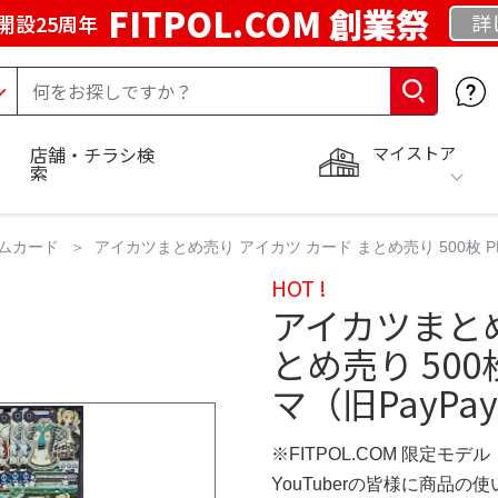
FITPOL.COM 創業祭
詳
開設25周年
マイストア
店舗・チラシ検
索
ムカード
アイカツまとめ売り アイカツ カード まとめ売り 500枚 PR CP
HOT !
アイカツまとめ
とめ売り 500枚 
マ（旧PayPay
※FITPOL.COM 限定モデル
YouTuberの皆様に商品