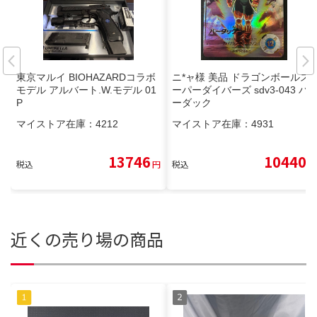
東京マルイ BIOHAZARDコラボ
ニ*ャ様 美品 ドラゴンボールス
モデル アルバート.W.モデル 01
ーパーダイバーズ sdv3-043 バ
P
ーダック
マイストア在庫：
4212
マイストア在庫：
4931
13746
10440
税込
円
税込
円
近くの売り場の商品