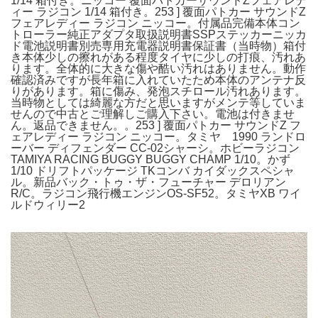
1/14 箱付き。ニッコー 覆面パトカーサウンドZフェアレデ
ィー ラジコン 1/14 箱付き。253 ] 覆面パトカー サウンドZ
フェアレディー ラジコン ニッコー。付属品完備本体コン
トローラー純正アダプタ取扱説明書SSPステッカーニッカ
ド電池説明書別売専用充電器説明書保証書（当時物）箱付
き本体少しの擦れがある程度タイヤに少しの打痕、汚れあ
ります。全体的に大きな傷や酷い汚れはありません。動作
確認済みですが長年箱に入れていたため本体のアンテナ反
りがあります。箱に傷み、発泡スチロール汚れあります。
当時物としては綺麗な方だと思いますがメンテ等していま
せんので中古とご理解しご購入下さい。電池は付きませ
ん。返品できません。。253 ] 覆面パトカー サウンドZ フ
ェアレディー ラジコン ニッコー。タミヤ 1990 ランドロ
ーバー ディフェンダー CC-02シャーシ。ホビーラジコン
TAMIYA RACING BUGGY BUGGY CHAMP 1/10。かず
1/10 ドリフトパッケージ TKコンバ カイダックスペシャ
ル。新品バック・トゥ・ザ・フューチャー デロリアン
R/C。ラジコン飛行機エンジンOS-SF52。タミヤXB ワイ
ルドウィリー2