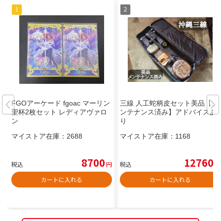
FGOアーケード fgoac マーリン
三線 人工蛇柄皮セット美品【メ
聖杯2枚セット レディアヴァロ
ンテナンス済み】アドバイスあ
ン
り
マイストア在庫：
2688
マイストア在庫：
1168
8700
12760
税込
円
税込
円
カートに入れる
カートに入れる