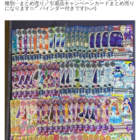
種別···まとめ売り／引退品キャンペーンカードまとめ売り
になります✩.*˚ バインダー付きです(>ᴗ<)