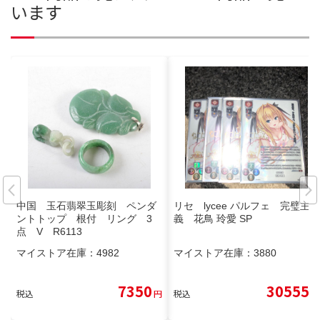
います
中国 玉石翡翠玉彫刻 ペンダ
リセ lycee パルフェ 完璧主
ントトップ 根付 リング 3
義 花鳥 玲愛 SP
点 V R6113
マイストア在庫：
4982
マイストア在庫：
3880
7350
30555
税込
円
税込
円