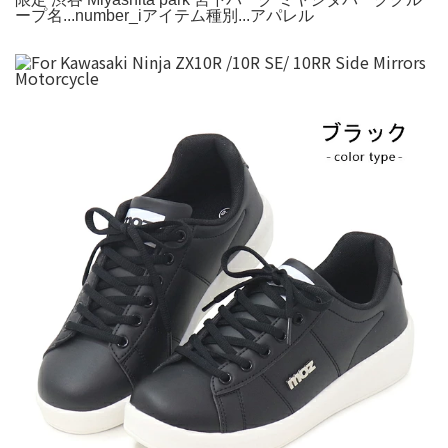
ープ名...number_iアイテム種別...アパレル