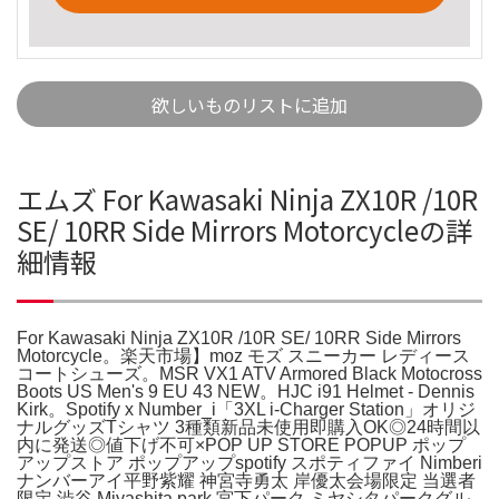
欲しいものリストに追加
エムズ For Kawasaki Ninja ZX10R /10R
SE/ 10RR Side Mirrors Motorcycleの詳
細情報
For Kawasaki Ninja ZX10R /10R SE/ 10RR Side Mirrors
Motorcycle。楽天市場】moz モズ スニーカー レディース
コートシューズ。MSR VX1 ATV Armored Black Motocross
Boots US Men's 9 EU 43 NEW。HJC i91 Helmet - Dennis
Kirk。Spotify x Number_i「3XL i-Charger Station」オリジ
ナルグッズTシャツ 3種類新品未使用即購入OK◎24時間以
内に発送◎値下げ不可×POP UP STORE POPUP ポップ
アップストア ポップアップspotify スポティファイ Nimberi
ナンバーアイ平野紫耀 神宮寺勇太 岸優太会場限定 当選者
限定 渋谷 Miyashita park 宮下パーク ミヤシタパークグル