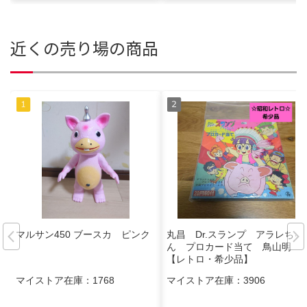
近くの売り場の商品
マルサン450 ブースカ ピンク
丸昌 Dr.スランプ アラレちゃ
ん プロカード当て 鳥山明
【レトロ・希少品】
マイストア在庫：
1768
マイストア在庫：
3906