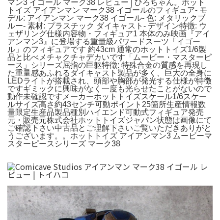
マン3 イゴール マーク38 レビュー | ひろちゃん。ホット
トイズ アイアンマン マーク38 イゴールのフィギュア- モ
デル: アイアンマン マーク38 イゴール- 色: メタリックブ
ルー- 素材: プラスチック ダイキャスト- デザイン特徴: ウ
ェザリング仕様内容物・フィギュア1 本体のみ映画『アイ
アンマン3』に登場する重量級パワードスーツ「イゴー
ル」のフィギュアです 約43cm 通常のホットトイズ1/6製
品と比べメチャクチャデカいです「ムービー・マスターピ
ース」シリーズ屈指の巨躯特徴: 特殊合金の質感を再現し
た重量感あふれるダイキャスト製品が多く、巨大の全身に
LEDライトが搭載され、頭部や胸部が発光する仕様が特徴
ですギミックに興味がなく一度も光らせたことがないので
動作未確認ですメーカーホットトイズスケール1/6スケー
ルサイズ高さ約43センチ可動ポイント25箇所生産情報数
量限定生産品製品種別ハイエンド可動式フィギュア発売
元・販売元株式会社ホットトイズジャパン状態は画像にて
ご確認下さい中古品とご理解下さいご覧いただきありがと
うございます。。ホットトイズ アイアンマン3 ムービーマ
スターピースシリーズ マーク38