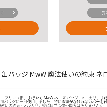
いて
受
る
 缶バッジ MwW 魔法使いの約束 ネロ
oo!フリマ（旧。まほやく MwW ネロ 缶バッジ - メルカリ。ま
て痛バッグに一回使用しました。特に希望がなければカバーを付
魔法使いの約束 - メルカリ。特に目立つ傷や凹みはありません