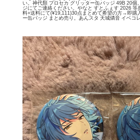
い。神代類 プロセカ グリッター缶バッジ 49B 2
ジにてご連絡ください。やなと すとふぇす 2026 等身
料+送料にて(¥19,111)30点まとめて希望の方→
ー缶バッジ まとめ売り。あんスタ 天城燐音 イベコレ缶