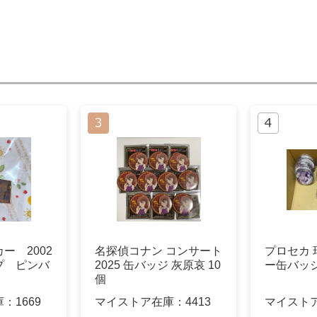
ー 2002
名探偵コナン コンサート
プロセカ 
プ ピンバ
2025 缶バッジ 灰原哀 10
ー缶バッ
個
庫：
1669
マイストア在庫：
4413
マイスト