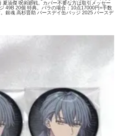
条悟 夏油傑 呪術廻戦。カバー不要な方は取引メッセー
49B 20個 特典。バラの場合：10点17000円+手数
。銀魂 高杉晋助 バースデイ缶バッジ 2025 バースデ