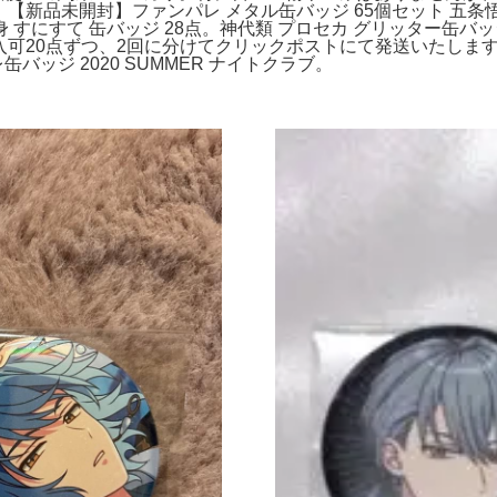
0個。【新品未開封】ファンパレ メタル缶バッジ 65個セット 五
 すにすて 缶バッジ 28点。神代類 プロセカ グリッター缶バッジ 
即購入可20点ずつ、2回に分けてクリックポストにて発送いたします
バッジ 2020 SUMMER ナイトクラブ。