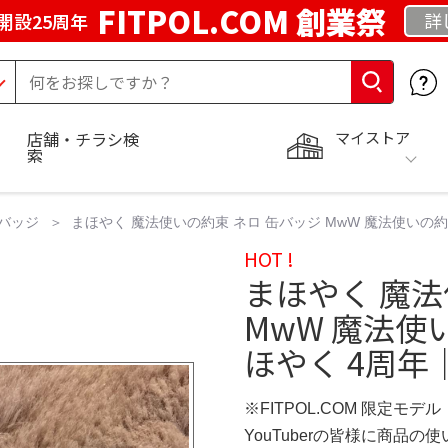
FITPOL.COM 創業祭
詳
開設25周年
マイストア
店舗・チラシ検
索
バッジ
まほやく 魔法使いの約束 ネロ 缶バッジ MwW 魔法使いの約束
HOT !
まほやく 魔法
MwW 魔法使
ほやく 4周年｜
※FITPOL.COM 限定モデル
YouTuberの皆様に商品