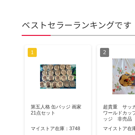
ベストセラーランキングです
第五人格 缶バッジ 画家
超貴重 サッカ
21点セット
ワールドカッ
ッジ 非売品
マイストア在庫：
3748
マイストア在