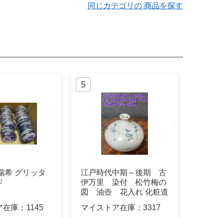
同じカテゴリの 商品を探す
瑞希 グリッタ
江戸時代中期～後期 古
ジ
伊万里 染付 松竹梅の
図 油壺 花入れ 化粧道
具 民芸
ア在庫：
1145
マイストア在庫：
3317