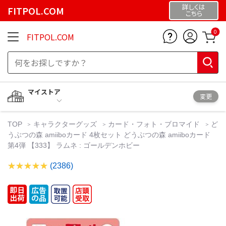
詳しくは
FITPOL.COM
こちら
0
FITPOL.COM
マイストア
変更
TOP
キャラクターグッズ
カード・フォト・ブロマイド
ど
うぶつの森 amiiboカード 4枚セット どうぶつの森 amiiboカード
第4弾 【333】 ラムネ : ゴールデンホビー
(2386)