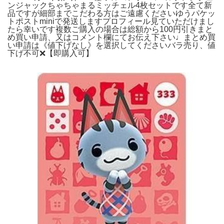
ンジャックちゃちゃまるミッチェル4枚セットです全て新
品ですが細部までこだわる方はご遠慮くださいゆうパケッ
トポストminiで発送しますプロフィール見ていただけまし
たら幸いです複数ご購入の場合は総額から100円引きまと
め買い申請、又はコメント欄にてお伝え下さい♩まとめ買
い申請は《値下げなし》を選択してくださいバラ売り、値
下げ不可❌【即購入可】