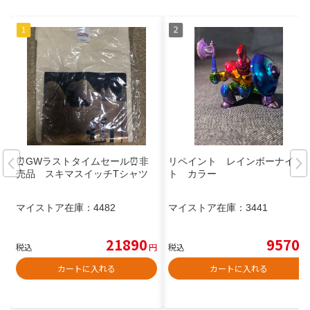
⏰GWラストタイムセール⏰非
リペイント レインボーナイ
売品 スキマスイッチTシャツ
ト カラー
マイストア在庫：
4482
マイストア在庫：
3441
21890
9570
税込
円
税込
円
カートに入れる
カートに入れる