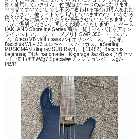
殆ど使用していません。付属品はケースのみになります。
中古品ですので少しでも不安に思われる場合は購入をお控
えください。他サイトでも出品していますので、いかなる
場合でも先に購入された方を優先させていただきます。ど
うかご理解ください。宜しくお願いいたします。。ベース
LAKLAND Shoreline Series 商品一覧｜イケベ楽器店オン
ラインストア。【チューブプリ】SWR 350+ ベースアン
プ。Greco VB violin bass バイオリンベース。【美品】
Bacchus WL-433 エレキベース バッカス。■Sterling
MUSICMAN stingray SUB Ray4。【11482】Bacchus
beginning 期 現 handmade。K-garage JazzBass (7点セッ
ト)。値下げ美品❗️g7 Special❤️プレシジョンベースg7-
PB/R