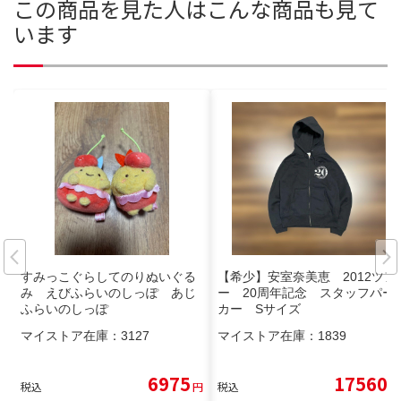
この商品を見た人はこんな商品も見て
います
すみっこぐらしてのりぬいぐる
【希少】安室奈美恵 2012ツア
み えびふらいのしっぽ あじ
ー 20周年記念 スタッフパー
ふらいのしっぽ
カー Sサイズ
マイストア在庫：
3127
マイストア在庫：
1839
6975
17560
税込
円
税込
円