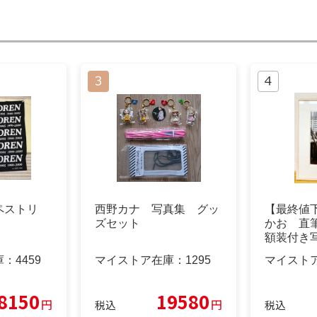
ペストリ
西野カナ 写真集 グッ
【最終値下
ズセット
かお 直
額装付き
庫：
4459
マイストア在庫：
1295
マイスト
8150
19580
円
円
税込
税込