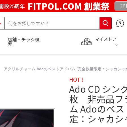
FITPOL.COM 創業祭
詳
開設25周年
マイストア
店舗・チラシ検
索
ー アクリルチャーム Adoのベストアドバム [完全数量限定：シャカシ
HOT !
Ado CD 
枚 非売品フ
ム Adoのベ
定：シャカシ