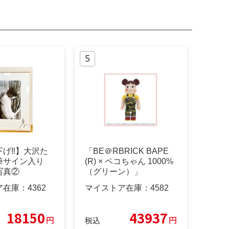
げ‼︎】大沢た
「BE＠RBRICK BAPE
筆サイン入り
(R) × ペコちゃん 1000%
写真②
（グリーン）」
ア在庫：
4362
マイストア在庫：
4582
18150
43937
円
円
税込