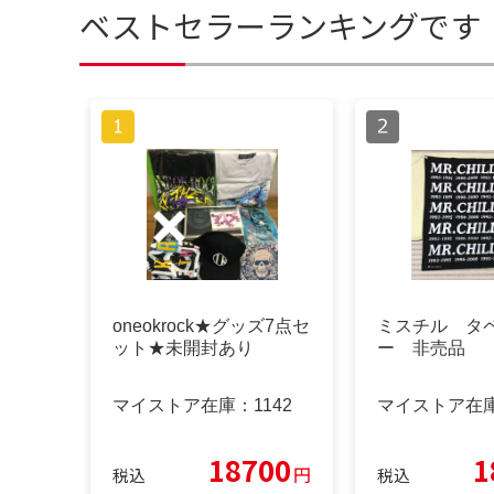
ベストセラーランキングです
oneokrock★グッズ7点セ
ミスチル タ
ット★未開封あり
ー 非売品
マイストア在庫：
1142
マイストア在
18700
1
円
税込
税込