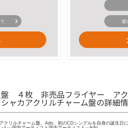
いて
受
る
限定盤 ４枚 非売品フライヤー アク
カシャカアクリルチャーム盤の詳細
クリルチャーム盤。Ado、初のCDシングルを自身の誕生日にリリース決
 Shop。ジャンル···国内アーティスト国内アーティスト···Ado