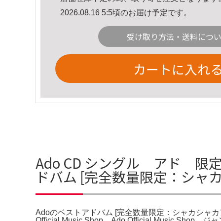
2026.08.16 5:5頃のお届け予定です。
受け取り方法・送料につ
カートに入れ
Ado CD シングル アド 
ドバム [完全数量限定：シャ
Adoのベストアドバム [完全数量限定：シャカシャカア
Official Music Shop。Ado Official Music