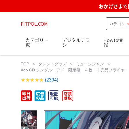
おかげさまで
FITPOL.COM
カテゴリ一
デジタルチラ
Howto情
覧
シ
報
TOP
タレントグッズ
ミュージシャン
Ado CD シングル アド 限定盤 ４枚 非売品フライヤ
(2394)