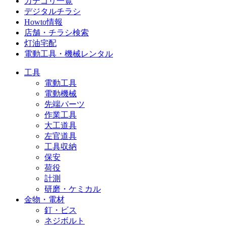
カテゴリ一覧
デジタルチラシ
Howto情報
店舗・チラシ検索
灯油宅配
電動工具・機械レンタル
工具
電動工具
電動機械
先端パーツ
作業工具
大工道具
左官道具
工具収納
保安
荷役
計測
研磨・ケミカル
金物・電材
釘・ビス
ネジボルト