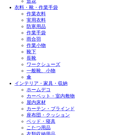
造花
衣料・靴・作業手袋
作業衣料
実用衣料
防寒用品
作業手袋
雨合羽
作業小物
靴下
長靴
ワークシューズ
一般靴、小物
傘
インテリア・家具・収納
ホームデコ
カーペット・室内敷物
屋内床材
カーテン・ブラインド
座布団・クッション
ベッド・寝具
こたつ用品
衣類収納用品