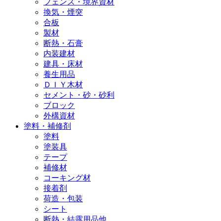
フェンス・境界資材
換気・煙突
合板
製材
断熱・石膏
内装建材
建具・床材
養生用品
ＤＩＹ木材
セメント・砂・砂利
ブロック
外構資材
塗料・補修剤
塗料
塗装具
テープ
補修材
コーキング材
接着剤
荷造・包装
シート
断熱・結露用品他