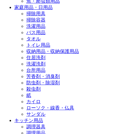
魚・爬虫類用品
家庭用品・日用品
掃除用具
掃除容器
洗濯用品
バス用品
タオル
トイレ用品
収納用品・収納保護用品
住居洗剤
洗濯洗剤
台所用品
芳香剤・消臭剤
防虫剤・除湿剤
殺虫剤
紙
カイロ
ローソク・線香・仏具
サンダル
キッチン用品
調理器具
調理用品