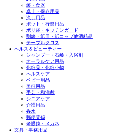
箸・食器
卓上・保存用品
流し用品
ポット・行楽用品
ポリ袋・キッチンガード
割箸・紙皿・紙コップ他消耗品
テーブルクロス
ヘルス＆ビューティー
シャンプー・石鹸・入浴剤
オーラルケア用品
化粧品・化粧小物
ヘルスケア
ベビー用品
美粧用品
手芸・和洋裁
シニアケア
介護用品
香水
郵便関係
老眼鏡・メガネ
文具・事務用品