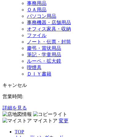
事務用品
ＯＡ用品
パソコン用品
事務機器・店舗用品
オフィス家具・収納
ファイル
ノート・伝票・封筒
慶弔・賞状用品
筆記・学童用品
ルーペ・拡大鏡
喫煙具
ＤＩＹ書籍
キャンセル
営業時間:
詳細を見る
マイストア
変更
TOP