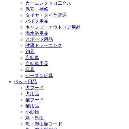
カーエレクトロ二クス
保安・補修
タイヤ・タイヤ関連
バイク用品
キャンプ・アウトドア用品
海水浴用品
スポーツ用品
健康トレーニング
釣具
自転車
自転車用品
玩具
シーズン玩具
ペット用品
犬フード
犬用品
猫フード
猫用品
小動物
鳥・昆虫
魚・爬虫類フード