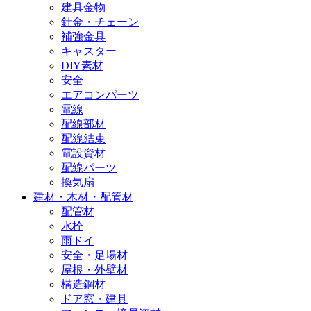
建具金物
針金・チェーン
補強金具
キャスター
DIY素材
安全
エアコンパーツ
電線
配線部材
配線結束
電設資材
配線パーツ
換気扇
建材・木材・配管材
配管材
水栓
雨ドイ
安全・足場材
屋根・外壁材
構造鋼材
ドア窓・建具