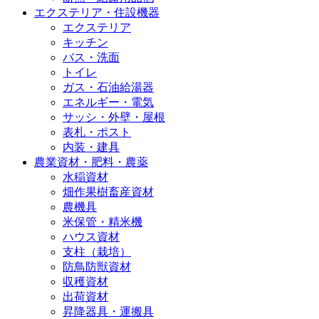
エクステリア・住設機器
エクステリア
キッチン
バス・洗面
トイレ
ガス・石油給湯器
エネルギー・電気
サッシ・外壁・屋根
表札・ポスト
内装・建具
農業資材・肥料・農薬
水稲資材
畑作果樹畜産資材
農機具
米保管・精米機
ハウス資材
支柱（栽培）
防鳥防獣資材
収穫資材
出荷資材
昇降器具・運搬具