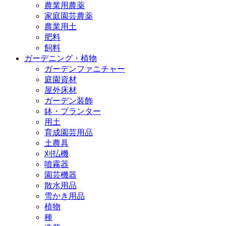
農業用農薬
家庭園芸農薬
農業用土
肥料
飼料
ガーデニング・植物
ガーデンファニチャー
庭園資材
屋外床材
ガーデン装飾
鉢・プランター
用土
育成園芸用品
土農具
刈払機
噴霧器
園芸機器
散水用品
雪かき用品
植物
種