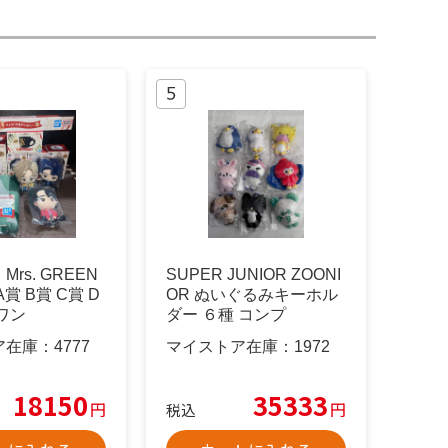
rs. GREEN
SUPER JUNIOR ZOONI
A賞 B賞 C賞 D
OR ぬいぐるみキーホル
ワン
ダー ６種 コンプ
ア在庫：
4777
マイストア在庫：
1972
18150
35333
円
円
税込