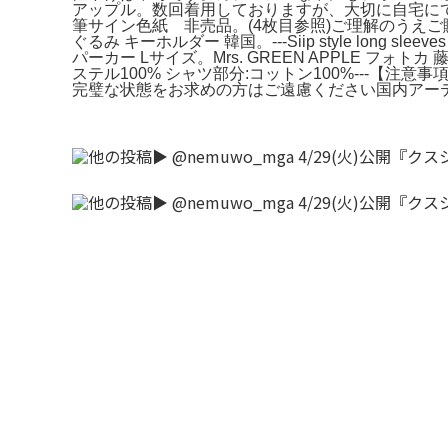
アップル。数回着用しておりますが、大切に自宅にて保管して
筆サイン色紙 非売品。(4枚目参照)ご理解のうえご購入
ぐるみ キーホルダー 韓国。---Siip style long 
パーカー Lサイズ。Mrs. GREEN APPLE フ
ステル100% シャツ部分:コットン100%---
完璧な状態をお求めの方はご遠慮ください国内アーティスト