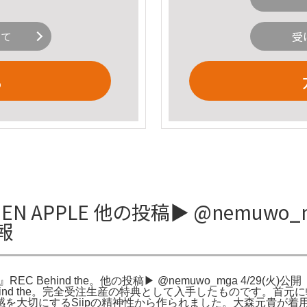
いて
受
る
REEN APPLE 他の投稿▶︎ @nemuwo
情報
REC Behind the。他の投稿▶︎ @nemuwo_mga 4/29(火)公
EC Behind the。完全受注生産の特典として入手したもので
切にするSiipの精神性から作られました。大森元貴が着用している