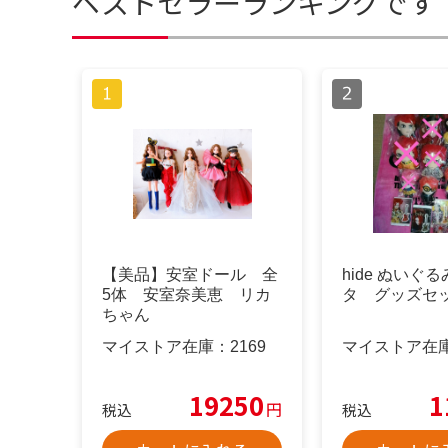
ベストセラーランキングです
【美品】安室ドール 全
hide ぬいぐ
5体 安室奈美恵 リカ
タ グッズセ
ちゃん
マイストア在庫：
2169
マイストア在
19250
1
円
税込
税込