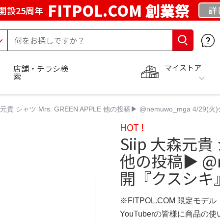
FITPOL.COM 創業祭
詳
開設25周年
マイストア
店舗・チラシ検
索
森元貴 シャツ Mrs. GREEN APPLE 他の投稿▶︎ @nemuwo_mga 4/29(
HOT !
Siip 大森元貴 
他の投稿▶︎ @n
開『クスシキ』RE
※FITPOL.COM 限定モデル
YouTuberの皆様に商品