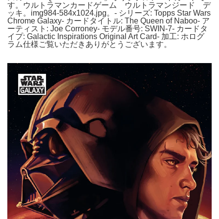
す。ウルトラマンカードゲーム ウルトラマンジード デ
ッキ。img984-584x1024.jpg。- シリーズ: Topps Star Wars
Chrome Galaxy- カードタイトル: The Queen of Naboo- ア
ーティスト: Joe Corroney- モデル番号: SWIN-7- カードタ
イプ: Galactic Inspirations Original Art Card- 加工: ホログ
ラム仕様ご覧いただきありがとうございます。