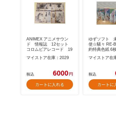
ANIMEX アニメサウン
ゆずソフト 
ド 情報誌 12セット
使☆騒々 RE-B
コロムビアレコード 19
約特典色紙 6
82年
売り
マイストア在庫：
2029
マイストア在
6000
円
税込
税込
カートに入れる
カートに