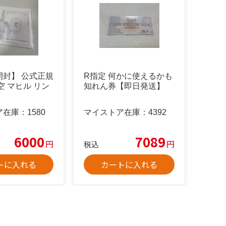
開封】 公式正規
R指定 何かに使えるかも
空 マヒル リン
知れん券【即日発送】
ア在庫：
1580
マイストア在庫：
4392
6000
7089
円
円
税込
トに入れる
カートに入れる