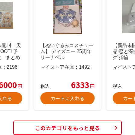
未開封 天
【ぬいぐるみコスチュー
【新品未
OOT! 予
ム】 ディズニー 25周年
品 恋と深
枚 まとめ
リーナベル
グ 指輪
庫：
2196
マイストア在庫：
1492
マイスト
6000
6333
円
円
税込
税込
入れる
カートに入れる
カー
このカテゴリをもっと見る