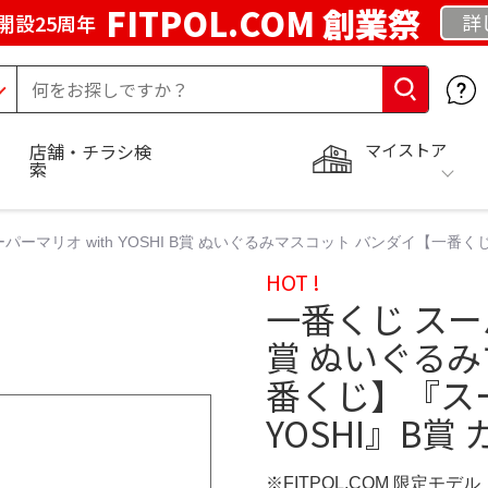
FITPOL.COM 創業祭
詳
開設25周年
マイストア
店舗・チラシ検
索
パーマリオ with YOSHI B賞 ぬいぐるみマスコット バンダイ【一番くじ
HOT !
一番くじ スーパー
賞 ぬいぐる
番くじ】『スー
YOSHI』B賞
※FITPOL.COM 限定モデル