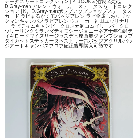
テータスカードコレクション | K-BOOKS 池袋 2次元。
D.Gray-man アレン・ウォーカー ステータスカードコレク
ション | K。D.Gray-manポップアップショップステータス
カード ラビまるかく缶バッジアレン ラビ金属しおりブッ
クマンキャンバスラビアレン ウォーカー神田ユウリナリ
ー ラビティムキャンピークロス元帥コムイリーバークロ
ウリーリンクミランダティモシージョニーネア千年伯爵テ
ィキロードワイズリージャスデビ原画展ジャンプショップ
ダイカットステッカータペストリー缶バッジアクリルバッ
ジアートキャンバスプロフ確認後即購入可能です