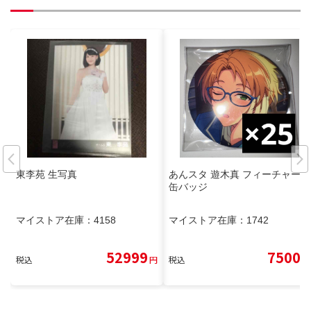
東李苑 生写真
あんスタ 遊木真 フィーチャー
缶バッジ
マイストア在庫：
4158
マイストア在庫：
1742
52999
7500
税込
円
税込
円