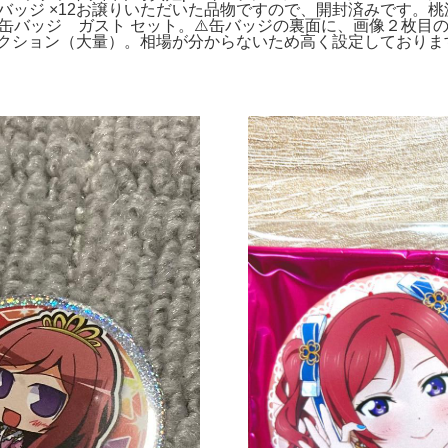
 缶バッジ ×12お譲りいただいた品物ですので、開封済みです
 缶バッジ ガスト セット。⚠️缶バッジの裏面に、画像２枚目
ション（大量）。相場が分からないため高く設定しております。プ