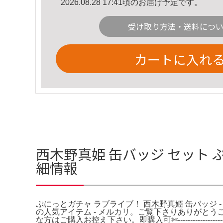
2026.08.28 17:41頃のお届け予定です。
受け取り方法・送料につ
カートに入れ
西木野真姫 缶バッジ セット 
細情報
ぷにっとガチャ ラブライブ！ 西木野真姫 缶バッジ -
の人気アイテム - メルカリ。ご覧下さりありがと
な方はご購入お控え下さい。即購入可✄-----------