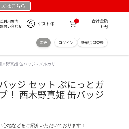
しくは
こちら
合計金額
ご利用案内
0
ゲスト様
0円
お問い合わせ
変更
ログイン
新規会員登録
木野真姫 缶バッジ - メルカリ
バッジ セット ぷにっとガ
ブ！ 西木野真姫 缶バッジ
の使い心地などをご紹介いただいております！