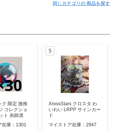
同じカテゴリの 商品を探す
ク 限定 激推
XrossStars クロスタ わ
ジ コレクショ
いわい LRPP サインカー
セット 糸師凛
ド
ア在庫：
1301
マイストア在庫：
2947