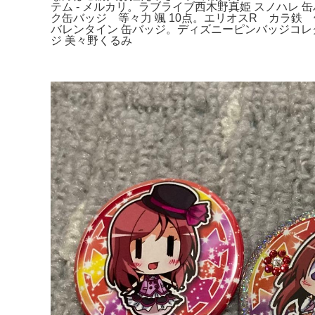
テム - メルカリ。ラブライブ西木野真姫 スノハレ
ク缶バッジ 等々力 颯 10点。エリオスR カラ鉄
バレンタイン 缶バッジ。ディズニーピンバッジコレク
ジ 美々野くるみ