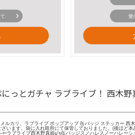
いて
受
る
ぷにっとガチャ ラブライブ！ 西木野真
 メルカリ。ラブライブ ポップアップ 缶バッジ ステッカー 西木
うございます。袋に入れ暗所にて保管しておりました。(後ほど
--------‐✄ラブライブ西木野真姫μ's缶バッジスノハレスノーハ