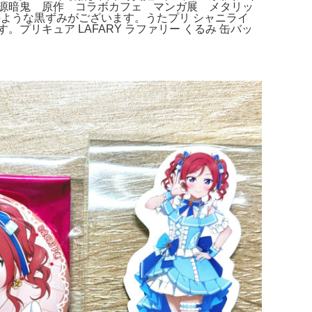
。桃源暗鬼 原作 コラボカフェ マンガ展 メタリッ
のような黒ずみがございます。うたプリ シャニライ
リキュア LAFARY ラファリー くるみ 缶バッ