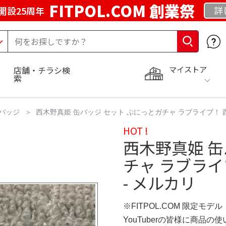
FITPOL.COM 創業祭
詳
開設25周年
マイストア
店舗・チラシ検
索
バッジ
西木野真姫 缶バッジ セット ぷにっとガチャ ラブライブ！ 西
HOT !
西木野真姫 缶
チャ ラブライ
- メルカリ
※FITPOL.COM 限定モデル
YouTuberの皆様に商品