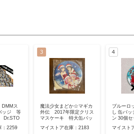
DMMス
魔法少女まどか☆マギカ
ブルーロッ
バッジ 等
外伝 2017年限定クリス
し 缶バッ
 Dr.STO
マスケーキ 特大缶バッ
ン 30個
ジ
庫：
2259
マイストア在庫：
2183
マイスト