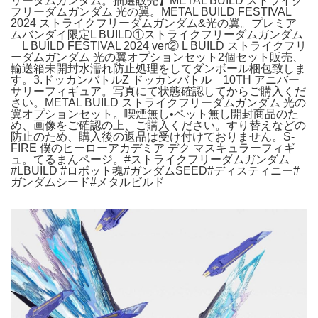
リーダムガンダム。抽選販売】METAL BUILD ストライク
フリーダムガンダム 光の翼。METAL BUILD FESTIVAL
2024 ストライクフリーダムガンダム&光の翼。プレミア
ムバンダイ限定L BUILD①ストライクフリーダムガンダム
L BUILD FESTIVAL 2024 ver② L BUILD ストライクフリ
ーダムガンダム 光の翼オプションセット2個セット販売、
輸送箱未開封水濡れ防止処理をしてダンボール梱包致しま
す。3.ドッカンバトルZ ドッカンバトル 10TH アニバー
サリーフィギュア。写真にて状態確認してからご購入くだ
さい。METAL BUILD ストライクフリーダムガンダム 光の
翼オプションセット。喫煙無し•ペット無し開封商品のた
め、画像をご確認の上、ご購入ください。すり替えなどの
防止のため、購入後の返品は受け付けておりません。S-
FIRE 僕のヒーローアカデミア デク マスキュラーフィギ
ュ。てるまんページ。#ストライクフリーダムガンダム
#LBUILD #ロボット魂#ガンダムSEED#ディスティニー#
ガンダムシード#メタルビルド