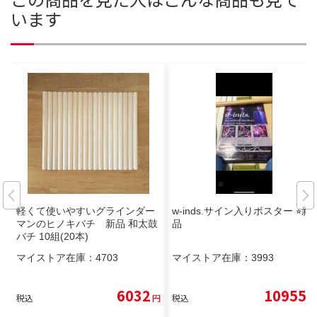
います
軽くて使いやすいグラインダー
w-inds.サイン入りポスター ⭐︎新
マンのヒノキバチ 新品 和太鼓
品
バチ 10組(20本)
マイストア在庫：
4703
マイストア在庫：
3993
6032
10955
税込
円
税込
円