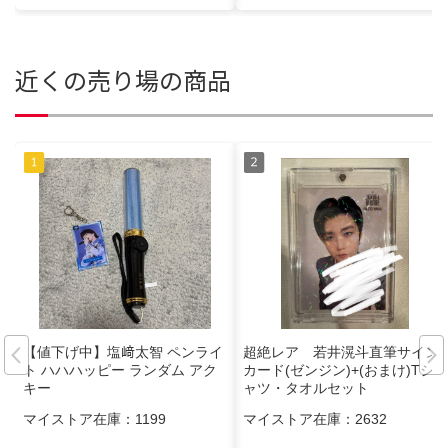
近くの売り場の商品
【値下げ中】塩﨑太智 ペンライ
超絶レア 若井滉斗直筆サイン
ト ハハハッピー ランダム アク
カード(ゼンジン)+(おまけ)Tシ
キー
ャツ・タオルセット
マイストア在庫：
1199
マイストア在庫：
2632