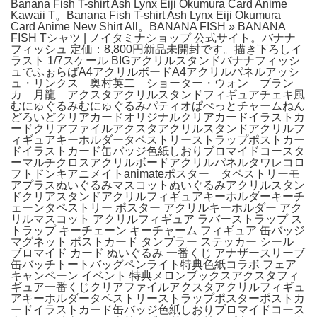
Banana Fish T-shirt Ash Lynx Eiji Okumura Card Anime
Kawaii T。Banana Fish T-shirt Ash Lynx Eiji Okumura
Card Anime New Shirt All。BANANA FISH » BANANA
FISH Tシャツ | ノイタミナショップ 公式サイト。バナナ
フィッシュ 定価：8,800円新品未開封です。描き下ろしイ
ラスト 1/7スケール BIGアクリルスタンドバナナフィッシ
ュでふぉらばA4アクリルボードA4アクリルパネルアッシ
ュ・リンクス 奥村英二 ショーター・ウォン ブラン
カ 月龍 アクスタアクリルスタンドフィギュアチェキ風
むにゅぐるみむにゅぐるみパティオぱぺっとチャームねん
どろいどクリアカードオリジナルクリアカードイラストカ
ードクリアファイルアクスタアクリルスタンドアクリルフ
ィギュアキーホルダータペストリーストラップポストカー
ドイラストカード缶バッジ色紙しおりブロマイドコースタ
ーマルチクロスアクリルボードアクリルパネルタワレコロ
フトドンキアニメイトanimateポスター タペストリーモ
アプラスぬいぐるみマスコットぬいぐるみアクリルスタン
ドクリアスタンドアクリルフィギュアキーホルダーキーチ
ェーンタペストリー ポスター アクリルキーホルダー アク
リルマスコット アクリルフィギュア ラバーストラップ ス
トラップ キーチェーン キーチャーム フィギュア 缶バッジ
マグネット ポストカード タンブラー ステッカー シール
ブロマイド カード ぬいぐるみ 一番くじ アナザースリーブ
缶バッチトートバッグペンライト特典色紙コラボ フェア
キャンペーン イベント 特典メロンブックスアクスタフィ
ギュア一番くじクリアファイルアクスタアクリルフィギュ
アキーホルダータペストリーストラップポスターポストカ
ードイラストカード缶バッジ色紙しおりブロマイドコース