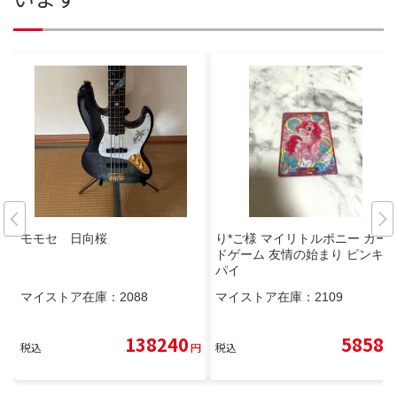
モモセ 日向桜
り*ご様 マイリトルポニー カー
ドゲーム 友情の始まり ピンキー
パイ
マイストア在庫：
2088
マイストア在庫：
2109
138240
5858
税込
円
税込
円