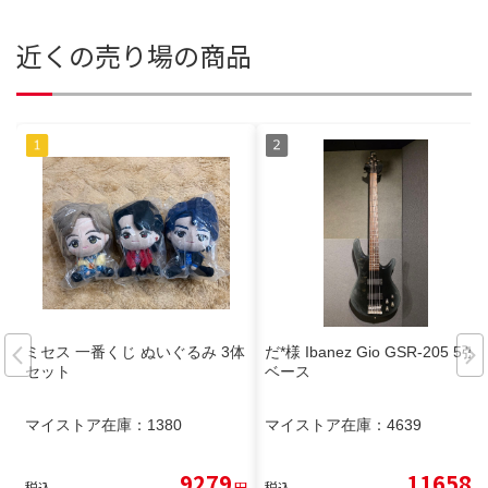
近くの売り場の商品
ミセス 一番くじ ぬいぐるみ 3体
だ*様 Ibanez Gio GSR-205 5弦
セット
ベース
マイストア在庫：
1380
マイストア在庫：
4639
9279
11658
税込
円
税込
円