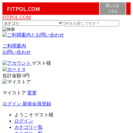
詳しくは
FITPOL.COM
こちら
FITPOL.COM
ご利用案内
お問い合わせ
ゲスト様
0
合計金額
0円
マイストア
変更
ログイン
新規会員登録
ようこそ
ゲスト様
ログイン
カテゴリ一覧