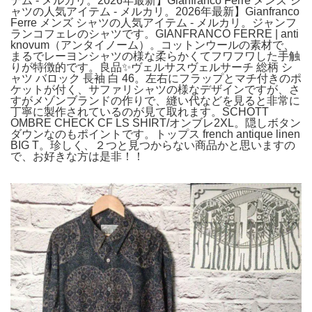
テム - メルカリ。2026年最新】Gianfranco Ferre メンズ シ
ャツの人気アイテム - メルカリ。2026年最新】Gianfranco
Ferre メンズ シャツの人気アイテム - メルカリ。ジャンフ
ランコフェレのシャツです。GIANFRANCO FERRE | anti
knovum（アンタイノーム）。コットンウールの素材で、
まるでレーヨンシャツの様な柔らかくてフワフワした手触
りが特徴的です。良品✨ヴェルサスヴェルサーチ 総柄 シ
ャツ バロック 長袖 白 46。左右にフラップとマチ付きのポ
ケットが付く、サファリシャツの様なデザインですが、さ
すがメゾンブランドの作りで、縫い代などを見ると非常に
丁寧に製作されているのが見て取れます。SCHOTT
OMBRE CHECK CF LS SHIRT/オンブレ2XL。隠しボタン
ダウンなのもポイントです。トップス french antique linen
BIG T。珍しく、２つと見つからない商品かと思いますの
で、お好きな方は是非！！