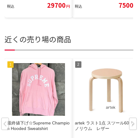
29700
7500
税込
円
税込
円
近くの売り場の商品
最終値下げ☆Supreme Champio
artek ラスト1点 スツール60 リ
n Hooded Sweatshirt
ノリウム レザー