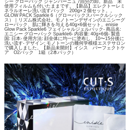
シー グローパック ジャンパーニュ 7回分の卸。新品 未
使用フィルムも付いたままです。【新品】エレクトーレミ
ネラルオーレ洗い流すパック 200g×２個セット。。
GLOW PACK Sparkle 6（グローパックスパークルシック
ス）｜リズム株式会社。モノトーンデザインのエニシーグ
ローパック、肌に輝きを与える40g×6個セット。enisie
Glow Pack Sparkle6 フェイシャルジェルパック- 商品名:
エニシー グローパック Sparkle6- 内容量: 40g×6個- 製造
国: 日本- 使用方法: 顔全体に均一に塗布し、10〜15分後に
洗い流す- デザイン: モノトーンの幾何学模様エステサロン
で購入しました。【新品未開封】イシス パーフェクトケ
ア O2パック 1箱（2本パック）