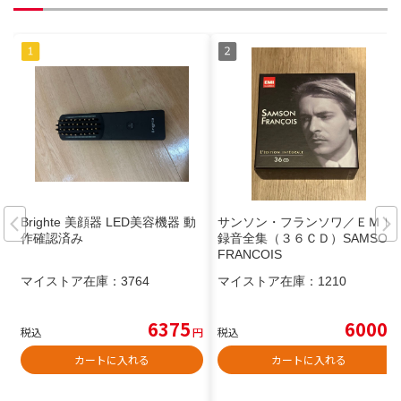
Brighte 美顔器 LED美容機器 動
サンソン・フランソワ／ＥＭＩ
作確認済み
録音全集（３６ＣＤ）SAMSON
FRANCOIS
マイストア在庫：
3764
マイストア在庫：
1210
6375
6000
税込
円
税込
円
カートに入れる
カートに入れる