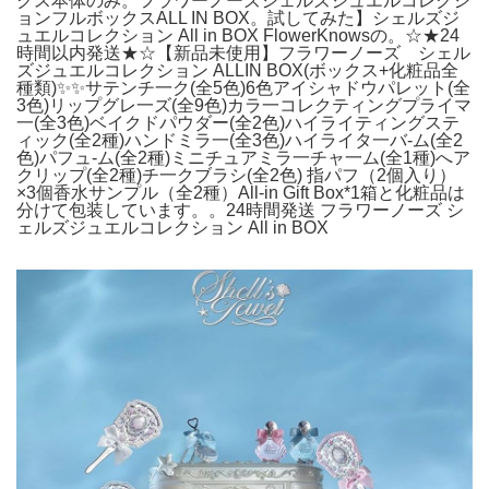
クス本体のみ。フラワーノーズシェルズジュエルコレクシ
ョンフルボックスALL IN BOX。試してみた】シェルズジ
ュエルコレクション All in BOX FlowerKnowsの。☆★24
時間以内発送★☆【新品未使用】フラワーノーズ シェル
ズジュエルコレクション ALLIN BOX(ボックス+化粧品全
種類)✨✨サテンチ一ク(全5色)6色アイシャドウパレット(全
3色)リップグレ一ズ(全9色)カラ一コレクティングプライマ
一(全3色)ベイクドパウダー(全2色)ハイライティングステ
ィック(全2種)ハンドミラ一(全3色)ハイライタ一バ-ム(全2
色)パフュ-ム(全2種)ミニチュアミラ一チャ一ム(全1種)へア
クリップ(全2種)チ一クブラシ(全2色) 指パフ（2個入り）
×3個香水サンプル（全2種）All-in Gift Box*1箱と化粧品は
分けて包装しています。。24時間発送 フラワーノーズ シ
ェルズジュエルコレクション All in BOX