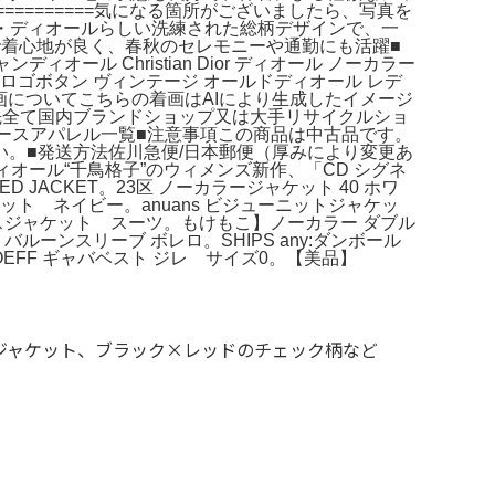
=========気になる箇所がございましたら、写真を
ント】・ディオールらしい洗練された総柄デザインで、一
着心地が良く、春秋のセレモニーや通勤にも活躍■
オール Christian Dior ディオール ノーカラー
感 ロゴボタン ヴィンテージ オールドディオール レデ
 ■着画についてこちらの着画はAIにより生成したイメージ
先全て国内ブランドショップ又は大手リサイクルショ
ースアパレル一覧■注意事項この商品は中古品です。
。■発送方法佐川急便/日本郵便（厚みにより変更あ
オール“千鳥格子”のウィメンズ新作、「CD シグネ
WEED JACKET。23区 ノーカラージャケット 40 ホワ
ジャケット ネイビー。anuans ビジューニットジャケッ
ーレスジャケット スーツ。もけもこ】ノーカラー ダブル
 バルーンスリーブ ボレロ。SHIPS any:ダンボール
OEFF ギャバベスト ジレ サイズ0。【美品】