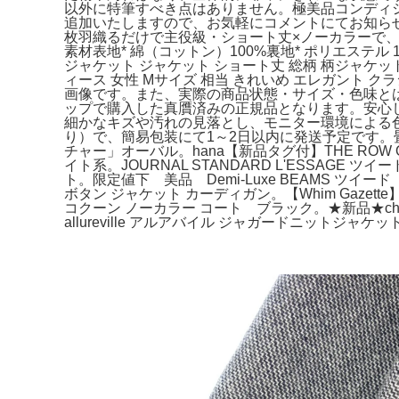
以外に特筆すべき点はありません。極美品コンディション
追加いたしますので、お気軽にコメントにてお知らせくだ
枚羽織るだけで主役級・ショート丈×ノーカラーで
素材表地* 綿（コットン）100%裏地* ポリエステル 1
ジャケット ジャケット ショート丈 総柄 柄ジャケット
ィース 女性 Mサイズ 相当 きれいめ エレガント ク
画像です。また、実際の商品状態・サイズ・色味と
ップで購入した真贋済みの正規品となります。安心
細かなキズや汚れの見落とし、モニター環境による
り）で、簡易包装にて1～2日以内に発送予定です。
チャー」オーバル。hana【新品タグ付】THE ROW OBIN
イト系。JOURNAL STANDARD L'ESSAGE
ト。限定値下 美品 Demi-Luxe BEAMS 
ボタン ジャケット カーディガン。【Whim Gazett
コクーン ノーカラー コート ブラック。★新品★che
allureville アルアバイル ジャガードニット