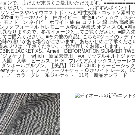
で、まだまだ末長くご愛用いただけます。============
さい。===================== 【おすすめポイ
、ワンピースやハイウエストボトムと相性抜群・コットン素材で
00%■ カラーホワイト 白ネイビー 紺色■アイテムクリスチャンディ
 モノトーン ネイビー ホワイト 紺 白 コットン 綿 上品 高級
ラシック フォーマル セレモニー 入学式 卒業式 オフィス OL
は異なりますので、参考イメージとしてご覧ください。■購入
してご購入ください。■その他の商品はこちら#ジェイのレディ
色味の違いがある場合がございます。あらかじめご了承ください
畳みジワはご了承ください。ご検討宜しくお願いします。。ディ
E JACKET XS。Ameri DEFORMATION SUMMER T
 ツイードジャケット。which 新品未使用 yori リップルキルト
ツイード 入園 入学 ビームス。PLST プレミアムオックスカラ
e】ダンボールブルゾン。【美品】TO BE CHICトゥービーシック
sty チェスティ ノーカラージャケット O ホワイト レース。L
ジャケット。ノーカラーグレー系ジャケット 11号 新品オンワード