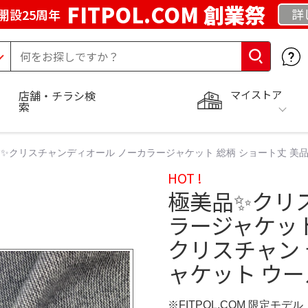
FITPOL.COM 創業祭
詳
開設25周年
マイストア
店舗・チラシ検
索
✨クリスチャンディオール ノーカラージャケット 総柄 ショート丈 美
HOT !
極美品✨クリ
ラージャケット
クリスチャン
ャケット ウー
※FITPOL.COM 限定モデル