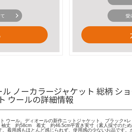
いて
受
る
ル ノーカラージャケット 総柄 ショ
ト ウールの詳細情報
ール。ディオールの新作ニットジャケット、ブラック×レッドのチェック
5cm 袖丈 約58cm 着丈 約46.5cm平置き実寸（素人採
す。着用感もほとんど感じられず、使用感の少ないお品です。