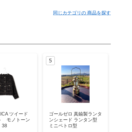
同じカテゴリの 商品を探す
LICA ツイード
ゴールゼロ 真鍮製ランタ
ト モノトーン
ンシェード ランタン型
38
ミニペトロ型