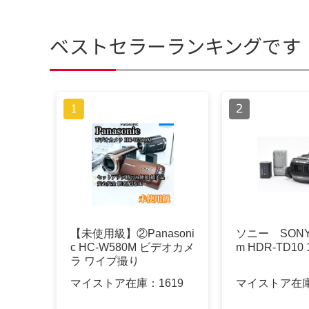
ベストセラーランキングです
【未使用級】②Panasoni
ソニー SONY 
c HC-W580M ビデオカメ
m HDR-TD10 
ラ ワイプ撮り
マイストア在庫：
1619
マイストア在