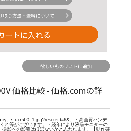
け取り方法・送料について
カートに入れる
欲しいものリストに追加
00V 価格比較 - 価格.comの詳
emory。sn-xr500_1.jpg?resizeid=6&。・高画質ハンデ
のめくれ等がございます。・経年により液晶モニターの
、撮影への影響はほぼないかと思われます。【動作確