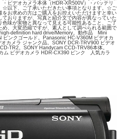
デオカメラ本体（HDR-XR500V）・バッテリ
。☆以下、ご了承いただきたい事項となります。☆ご
様をお求めの方はご購入をお控えいただけますと幸い
しておりますが、写真と紹介文で内容が異なっていた
り色味が実物と異なって見える可能性あること、ご了
ため、大変恐縮ですが、素人として調べられる範囲で
ition hard drive/Memory。動作品 Mini
ンクゴールド。Panasonic HC-V360M ビデオカ
ビデオカメラ ジャンク品。SONY DCR-TRV900 ビデオ
D-TR2。SONY Handycam CCD-TRV86本体。
カム ビデオカメラ HDR-CX390 ピンク 人気カラ