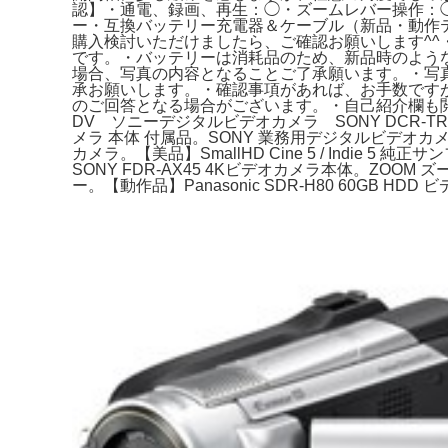
認】・通電、録画、再生：◯・ズームレバー操作：◯
ー・互換バッテリー充電器＆ケーブル（新品・動作
購入検討いただけましたら、ご確認お願いします^
です。・バッテリーは消耗品のため、新品時のよう
場合、写真の内容となることご了承願います。・写
承お願いします。・確認事項があれば、お手数です
のご回答となる場合がございます。・自己紹介欄も閲覧お願いします。。S
DV ソニーデジタルビデオカメラ SONY DCR-TRV3
メラ 本体 付属品。SONY 業務用デジタルビデオカメラ HD
カメラ。【美品】SmallHD Cine 5 / Indie 5 純
SONY FDR-AX45 4Kビデオカメラ本体。ZOOM
ー。【動作品】Panasonic SDR-H80 60GB HDD