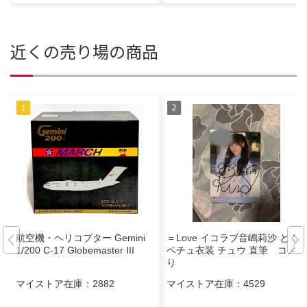
近くの売り場の商品
航空機・ヘリコプター Gemini
＝Love イコラブ音嶋莉沙 とく
1/200 C-17 Globemaster III
ベチュ衣装 チュウ 直筆 コメあ
り
マイストア在庫：
2882
マイストア在庫：
4529