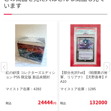
います
紅の砂漠 コレクターズエディシ
【部分光沢Foil】《戦慄衆の将
ョン PS5 限定版 新品未開封
軍、リリアナ》【天野喜孝】PS
A10
マイストア在庫：
4282
マイストア在庫：
1285
24444
132000
税込
円
税込
円