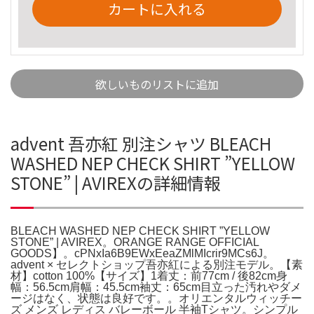
カートに入れる
欲しいものリストに追加
advent 吾亦紅 別注シャツ BLEACH
WASHED NEP CHECK SHIRT ”YELLOW
STONE” | AVIREXの詳細情報
BLEACH WASHED NEP CHECK SHIRT ”YELLOW
STONE” | AVIREX。ORANGE RANGE OFFICIAL
GOODS】。cPNxIa6B9EWxEeaZMlMIcrir9MCs6J。
advent × セレクトショップ吾亦紅による別注モデル。【素
材】cotton 100%【サイズ】1着丈：前77cm / 後82cm身
幅：56.5cm肩幅：45.5cm袖丈：65cm目立った汚れやダメ
ージはなく、状態は良好です。。オリエンタルウィッチー
ズ メンズ レディス バレーボール 半袖Tシャツ。シンプル