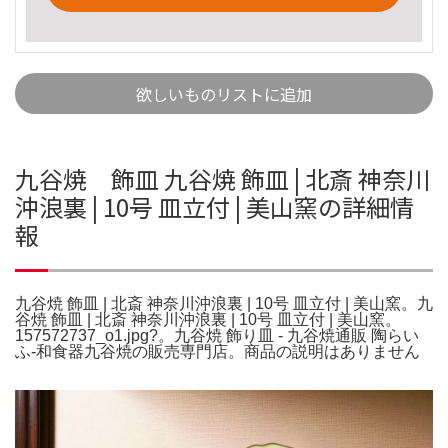
欲しいものリストに追加
九谷焼 飾皿 九谷焼 飾皿 | 北斎 神奈川
沖浪裏 | 10号 皿立付 | 美山窯の詳細情
報
九谷焼 飾皿 | 北斎 神奈川沖浪裏 | 10号 皿立付 | 美山窯。九
谷焼 飾皿 | 北斎 神奈川沖浪裏 | 10号 皿立付 | 美山窯。
157572737_o1.jpg?。九谷焼 飾り皿 - 九谷焼通販 陶らい
ふ-和食器九谷焼の販売専門店。商品の説明はありません