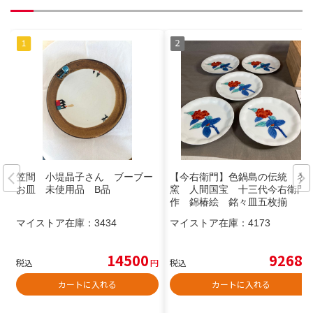
笠間 小堤晶子さん ブーブー
【今右衛門】色鍋島の伝統 名
お皿 未使用品 B品
窯 人間国宝 十三代今右衛門
作 錦椿絵 銘々皿五枚揃
マイストア在庫：
3434
マイストア在庫：
4173
14500
9268
税込
円
税込
円
カートに入れる
カートに入れる