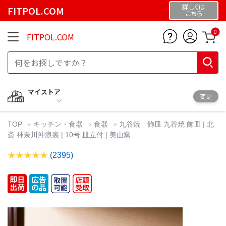
詳しくは
FITPOL.COM
こちら
0
FITPOL.COM
マイストア
変更
TOP
キッチン・食器
食器
九谷焼 飾皿 九谷焼 飾皿 | 北
斎 神奈川沖浪裏 | 10号 皿立付 | 美山窯
(2395)