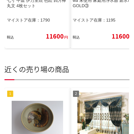
七寸 中皿 伊万里焼 色絵 四方襷
wa 未使用 家庭用浄水器 磨水Ⅳ
丸文 4枚セット
GOLD③
マイストア在庫：
1790
マイストア在庫：
1195
11600
11600
税込
円
税込
円
近くの売り場の商品