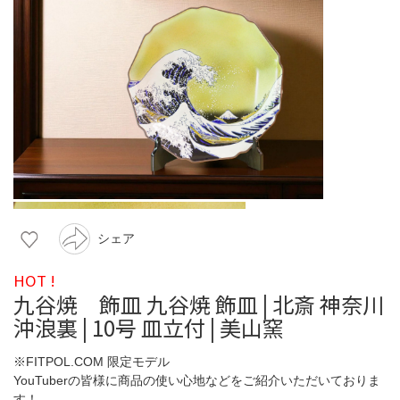
シェア
HOT !
九谷焼 飾皿 九谷焼 飾皿 | 北斎 神奈川
沖浪裏 | 10号 皿立付 | 美山窯
※FITPOL.COM 限定モデル
YouTuberの皆様に商品の使い心地などをご紹介いただいておりま
す！