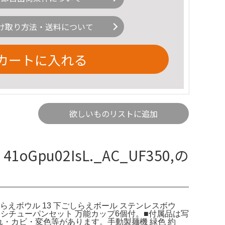
け取り方法・送料について
カートに入れる
欲しいものリストに追加
Gpu02IsL._AC_UF350,の
下ごしらえボウル 13 下ごしらえボール ステンレスボウ
シチューパンセット 万能カップ6個付。■付属品は写
れ・カビ・変色等があります。手動製麺機 緑色 約