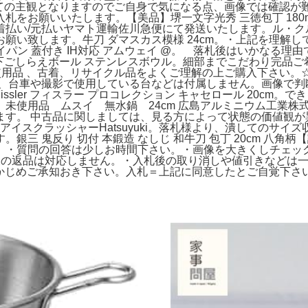
から見ての主観となりますのでご自身で気になる点、画像では確認
をお願いいたします。【美品】堺一文字光秀 三徳包丁 180m
払い/元払いヤマト運輸佐川急便にて発送いたします。ル・ク
願い致します。牛刀 ダマスカス模様 24cm。・上記を理解
フライパン 蓋付き IH対応 アムウェイ @。 落札後はいかな
3 下ごしらえボール ステンレスボウル。細部までこだわり完品
品 、古着、リサイクル品をよくご理解の上ご購入下さい。☆ 良
、台車や撮影で使用している台などは付属しません。画像で判
issler フィスラー プロコレクション キャセロール 20c
品 ムスイ 無水鍋 24cm 広島アルミニウム工業株式会社。Flav
。 中古品に関しましては、見る方によって状態の価値観が異なり
アイスクラッシャーHatsuyuki。落札様より、潰してのサ
 鬼反り 切付 本鍛造 なしじ 和牛刀 包丁 20cm 八角柄【訳
】・質問の回答は少しお時間下さい。・画像を大きくしチェッ
の返品は対応しません。・入札後の取り消しや値引きなどは一切
。以上、あらかじめご承知おき下さい。入札＝上記に同意したとご自