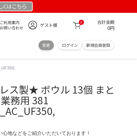
しくは
こちら
合計金額
ご利用案内
0
ゲスト様
0円
お問い合わせ
変更
ログイン
新規会員登録
UF350,
レス製★ ボウル 13個 まと
業務用 381
._AC_UF350,
の使い心地などをご紹介いただいております！