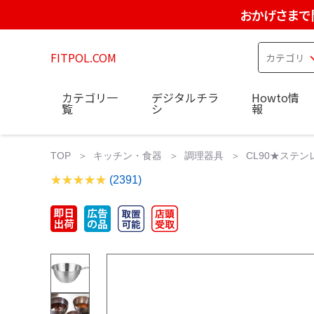
おかげさまで
FITPOL.COM
カテゴリ一
デジタルチラ
Howto情
覧
シ
報
TOP
キッチン・食器
調理器具
CL90★ステンレ
(2391)