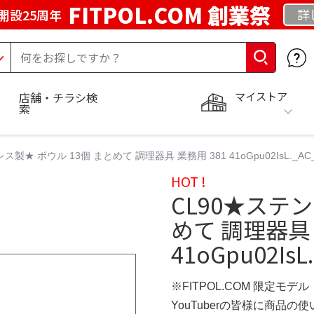
FITPOL.COM 創業祭
詳
開設25周年
マイストア
店舗・チラシ検
索
ス製★ ボウル 13個 まとめて 調理器具 業務用 381 41oGpu02IsL._AC_
HOT !
CL90★ステン
めて 調理器具 
41oGpu02IsL
※FITPOL.COM 限定モデル
YouTuberの皆様に商品