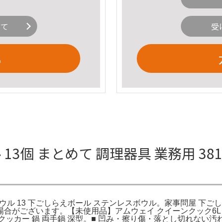
いて
受
る
個 まとめて 調理器具 業務用 381 41o
ごしらえボウル 13 下ごしらえボール ステンレスボウル。家事問屋 
合がございます。【未使用品】アムウェイ クイーンクック6L 
ッカー 鍋 両手鍋 深型。■ 凹み・擦り傷・落とし切れない汚