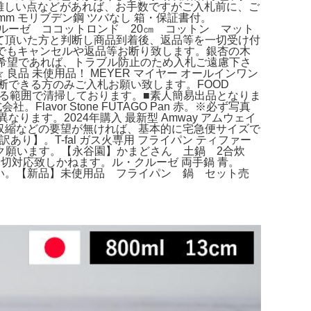
が難しい点などがあれば、お手数ですがご入札前に、ご
m モリブデン鋼 ツバなし 箱・保証書付。
ルーゼ ココットロンド 20㎝ コットン マット
して頂いた方と判断し商品到着後、返品等を一切受け付
る理由でもキャンセルや返品等お断り致します。銀杏の木
ご希望であれば、トラブル防止のため入札ご遠慮下さ
品 未使用品！ MEYER マイヤー オールインワン
断できる方のみご入札お願い致します。FOOD
m。できる範囲で清掃しております。■素人簡易出品となりま
or Stone FUTAGO Pan 赤。※必ず写真
ます。2024年購入 最新型 Amway アムウェイ
イズ収縮などの要望が無ければ、基本的に宅急便サイズで
あり】。T-fal ガス火専用 フライパン ティファー
ク願います。【永谷園】かまどさん 土鍋 2合炊
対応致しかねます。ル・クルーゼ 両手鍋 青。
覚下さい。【新品】未使用品 フライパン 鍋 セット売