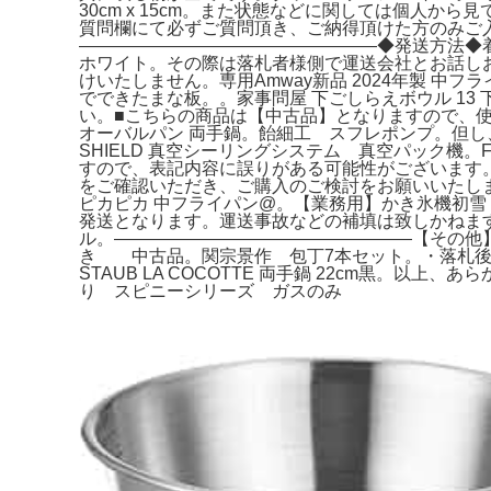
30cm x 15cm。また状態などに関しては個人
質問欄にて必ずご質問頂き、ご納得頂けた方のみご入札
―――――――――――――――――◆発送方法◆着
ホワイト。その際は落札者様側で運送会社とお話しお
けいたしません。専用Amway新品 2024年製 中
でできたまな板。。家事問屋 下ごしらえボウル 1
い。■こちらの商品は【中古品】となりますので、使用
オーバルパン 両手鍋。飴細工 スフレポンプ。但し
SHIELD 真空シーリングシステム 真空パック機。F
すので、表記内容に誤りがある可能性がございます。未使用
をご確認いただき、ご購入のご検討をお願いいたします
ピカピカ 中フライパン@。【業務用】かき氷機初雪 
発送となります。運送事故などの補填は致しかねます。銀三
ル。―――――――――――――――――【その他
き 中古品。関宗景作 包丁7本セット。・落札後
STAUB LA COCOTTE 両手鍋 22cm黒
り スピニーシリーズ ガスのみ