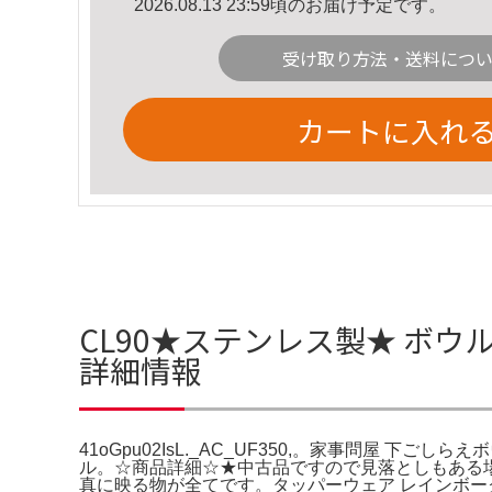
2026.08.13 23:59頃のお届け予定です。
受け取り方法・送料につ
カートに入れ
CL90★ステンレス製★ ボウル 13
詳細情報
41oGpu02IsL._AC_UF350,。家事問屋 下
ル。☆商品詳細☆★中古品ですので見落としもある場
真に映る物が全てです。タッパーウェア レインボーク