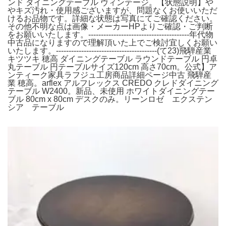
ンド ダイニングテーブル ヴィンテージ。【状態説明】や
やキズ汚れ・使用感ございますが、問題なくお使いいただ
けるお品物です。詳細な状態は写真にてご確認ください。
その他不明な点は画像・メーカーHPよりご確認・ご判断
をお願いいたします。----------------------------------------年代物
中古品になりますので理解頂いた上でご検討宜しくお願い
いたします。----------------------------------------(て23)飛騨産業
キツツキ 穂高 ダイニングテーブル ラウンドテーブル 円卓
丸テーブル 円テーブルサイズ120cm 高さ70cm。公式】ア
ンティーク家具ラフジュ工房商品詳細ページ中古 飛騨産
業 穂高。arflex アルフレックス CREDO クレドダイニング
テーブル W2400。新品、未使用 ホワイトダイニングテー
ブル 80cm x 80cm デスクのみ。リーンロゼ エクステン
シア テーブル