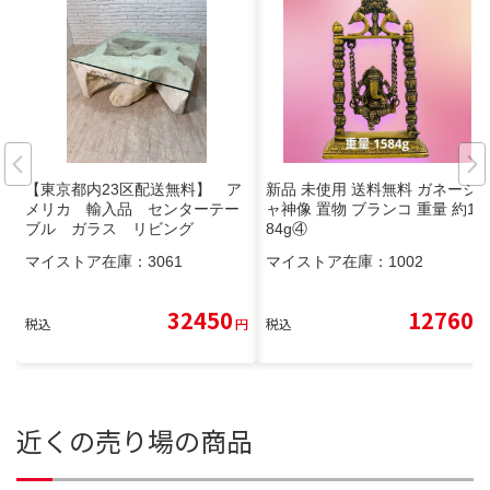
【東京都内23区配送無料】 ア
新品 未使用 送料無料 ガネーシ
メリカ 輸入品 センターテー
ャ神像 置物 ブランコ 重量 約1.5
ブル ガラス リビング
84g④
マイストア在庫：
3061
マイストア在庫：
1002
32450
12760
税込
円
税込
円
近くの売り場の商品