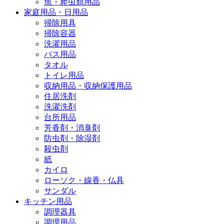
魚・爬虫類用品
家庭用品・日用品
掃除用具
掃除容器
洗濯用品
バス用品
タオル
トイレ用品
収納用品・収納保護用品
住居洗剤
洗濯洗剤
台所用品
芳香剤・消臭剤
防虫剤・除湿剤
殺虫剤
紙
カイロ
ローソク・線香・仏具
サンダル
キッチン用品
調理器具
調理用品