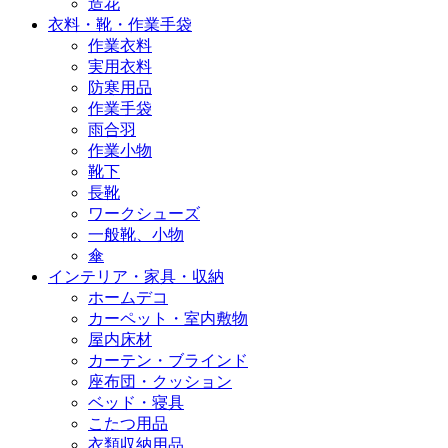
造花
衣料・靴・作業手袋
作業衣料
実用衣料
防寒用品
作業手袋
雨合羽
作業小物
靴下
長靴
ワークシューズ
一般靴、小物
傘
インテリア・家具・収納
ホームデコ
カーペット・室内敷物
屋内床材
カーテン・ブラインド
座布団・クッション
ベッド・寝具
こたつ用品
衣類収納用品