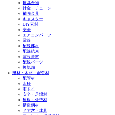
建具金物
針金・チェーン
補強金具
キャスター
DIY素材
安全
エアコンパーツ
電線
配線部材
配線結束
電設資材
配線パーツ
換気扇
建材・木材・配管材
配管材
水栓
雨ドイ
安全・足場材
屋根・外壁材
構造鋼材
ドア窓・建具