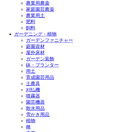
農業用農薬
家庭園芸農薬
農業用土
肥料
飼料
ガーデニング・植物
ガーデンファニチャー
庭園資材
屋外床材
ガーデン装飾
鉢・プランター
用土
育成園芸用品
土農具
刈払機
噴霧器
園芸機器
散水用品
雪かき用品
植物
種