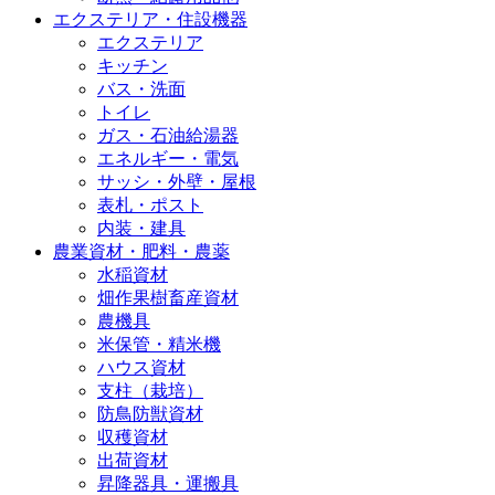
エクステリア・住設機器
エクステリア
キッチン
バス・洗面
トイレ
ガス・石油給湯器
エネルギー・電気
サッシ・外壁・屋根
表札・ポスト
内装・建具
農業資材・肥料・農薬
水稲資材
畑作果樹畜産資材
農機具
米保管・精米機
ハウス資材
支柱（栽培）
防鳥防獣資材
収穫資材
出荷資材
昇降器具・運搬具