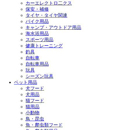
カーエレクトロ二クス
保安・補修
タイヤ・タイヤ関連
バイク用品
キャンプ・アウトドア用品
海水浴用品
スポーツ用品
健康トレーニング
釣具
自転車
自転車用品
玩具
シーズン玩具
ペット用品
犬フード
犬用品
猫フード
猫用品
小動物
鳥・昆虫
魚・爬虫類フード