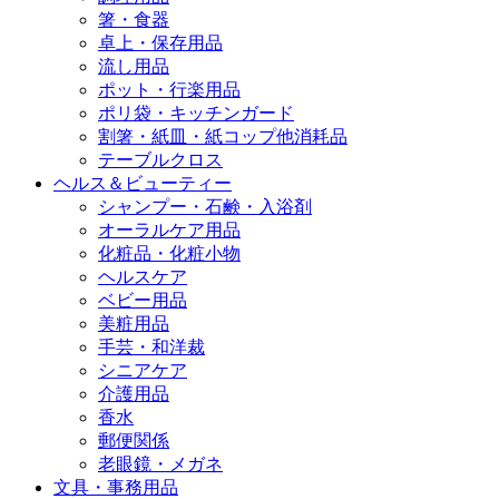
箸・食器
卓上・保存用品
流し用品
ポット・行楽用品
ポリ袋・キッチンガード
割箸・紙皿・紙コップ他消耗品
テーブルクロス
ヘルス＆ビューティー
シャンプー・石鹸・入浴剤
オーラルケア用品
化粧品・化粧小物
ヘルスケア
ベビー用品
美粧用品
手芸・和洋裁
シニアケア
介護用品
香水
郵便関係
老眼鏡・メガネ
文具・事務用品