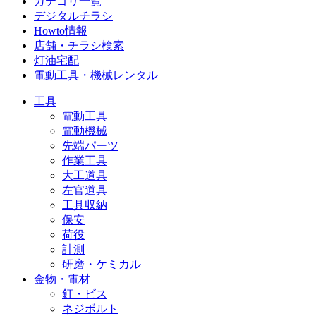
カテゴリ一覧
デジタルチラシ
Howto情報
店舗・チラシ検索
灯油宅配
電動工具・機械レンタル
工具
電動工具
電動機械
先端パーツ
作業工具
大工道具
左官道具
工具収納
保安
荷役
計測
研磨・ケミカル
金物・電材
釘・ビス
ネジボルト