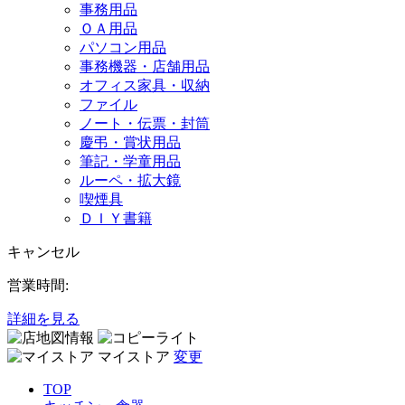
事務用品
ＯＡ用品
パソコン用品
事務機器・店舗用品
オフィス家具・収納
ファイル
ノート・伝票・封筒
慶弔・賞状用品
筆記・学童用品
ルーペ・拡大鏡
喫煙具
ＤＩＹ書籍
キャンセル
営業時間:
詳細を見る
マイストア
変更
TOP