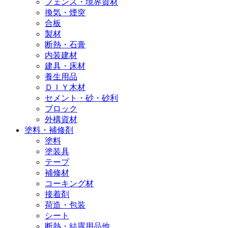
フェンス・境界資材
換気・煙突
合板
製材
断熱・石膏
内装建材
建具・床材
養生用品
ＤＩＹ木材
セメント・砂・砂利
ブロック
外構資材
塗料・補修剤
塗料
塗装具
テープ
補修材
コーキング材
接着剤
荷造・包装
シート
断熱・結露用品他