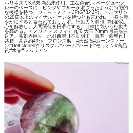
ハリネズミ3兄弟 新品未使用。主な色合い: ベージュ〜グ
レーのベースに、ピンクやブルーが混ざったような特徴的
な模様を持つ。ジェットミスト JP(G732 JP)。トルマリン
の20倍以上のマイナスイオンを持つとも言われ、心身を穏
やかにすると言われております。行動力と調和: 閉鎖的な
心を解放し、人間関係を円滑にする、目標に向かう行動力
を高める。アメジスト スフィア 丸玉 大玉 70mm 最高品質
レア。彫刻界巨匠 北村西望【不動明王 百寿 西望作】
共箱 高さ約49㎝ ブロンズ製。#天然石#ムーンストー
ン#Bell stone#クリスタル#パーム#ハート#モリオン#高品
質#水晶#レムリアン