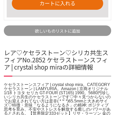
カートに入れる
欲しいものリストに追加
レア♡ケセラストーン♡シリカ共生ス
フィアNo.2852 ケセラストーンスフィ
ア | crystal shop miraの詳細情報
ケセラストーンスフィア | crystal shop mira。CATEGORY
ケセラストーン | LAMYURIA。Amazon | 京商オリジナル
1/18 トヨタ セリカ GT-FOUR (ST165) 1990。5680円珍し
いシリカ共生のケセラストーンです♡中々見つからないの
でお迎えされてない方は是非( * ꒳ *)65.5mmと大きめサイ
ズ♡特徴・意味「なるようになるさ」の精神: ポジティブ
思考を育み、不安やストレスを解放する癒しのパワーがあ
るとされる。【世界限定333セット】リサ・ラーソン 金の