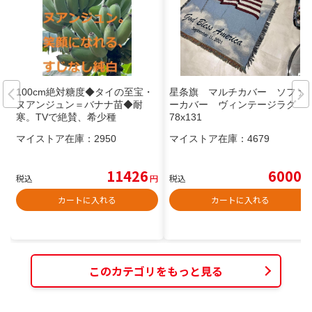
100cm絶対糖度◆タイの至宝・
星条旗 マルチカバー ソファ
ヌアンジュン＝バナナ苗◆耐
ーカバー ヴィンテージラグ 1
寒。TVで絶賛、希少種
78x131
マイストア在庫：
2950
マイストア在庫：
4679
11426
6000
税込
円
税込
円
カートに入れる
カートに入れる
このカテゴリをもっと見る