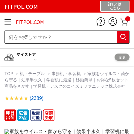
詳しくは
FITPOL.COM
こちら
0
FITPOL.COM
マイストア
変更
TOP
机・テーブル
事務机・学習机
家族をウイルス・菌か
ら守る｜効果半永久｜学習机に最適｜移動簡単｜お得な5枚セット
商品をさがす | 学習机・デスクのコイズミファニテック株式会社
(2389)