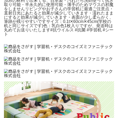
済みの材料で出来てる、日本製・汚れたら洗剤使って拭き
取り可能・半永久的に使用可能・薄手のためマウスの邪魔
をしませんリビングやお子さんの学習机に最適ご注意点・
直射日光にあたると効果が減少していきます・濡れたまま
にすると効果が減少していきます・表面が少し柔らかく、
筆跡が残りやすいですサイズ：0.1t✕60cm✕45cm(学校の
机と同じサイズです)色：乳白色1枚入りですが、発送時は
丸めてお送りいたします#抗ウイルス #抗菌 #学習机 #シー
ト