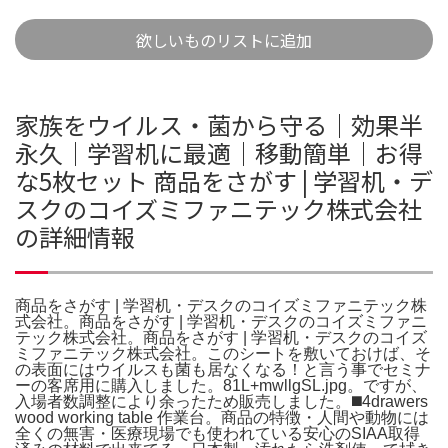
欲しいものリストに追加
家族をウイルス・菌から守る｜効果半
永久｜学習机に最適｜移動簡単｜お得
な5枚セット 商品をさがす | 学習机・デ
スクのコイズミファニテック株式会社
の詳細情報
商品をさがす | 学習机・デスクのコイズミファニテック株
式会社。商品をさがす | 学習机・デスクのコイズミファニ
テック株式会社。商品をさがす | 学習机・デスクのコイズ
ミファニテック株式会社。このシートを敷いておけば、そ
の表面にはウイルスも菌も居なくなる！と言う事でセミナ
ーの客席用に購入しました。81L+mwllgSL.jpg。ですが、
入場者数調整により余ったため販売しました。◼️4drawers
wood working table 作業台。商品の特徴・人間や動物には
全くの無害・医療現場でも使われている安心のSIAA取得