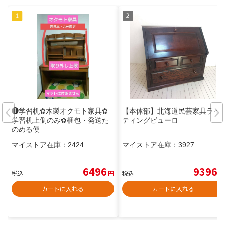
❶学習机✿木製オクモト家具✿
【本体部】北海道民芸家具ライ
学習机上側のみ✿梱包・発送た
ティングビューロ
のめる便
マイストア在庫：
2424
マイストア在庫：
3927
6496
9396
税込
円
税込
円
カートに入れる
カートに入れる