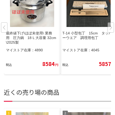
最終値下げ\ほぼ未使用\ 業務
T-14 小型包丁 15cm タッパ
用 圧力鍋 18 L 大容量 32cm
ーウエア 調理用包丁
\2025製
マイストア在庫：
4890
マイストア在庫：
4045
8584
5857
税込
円
税込
円
近くの売り場の商品