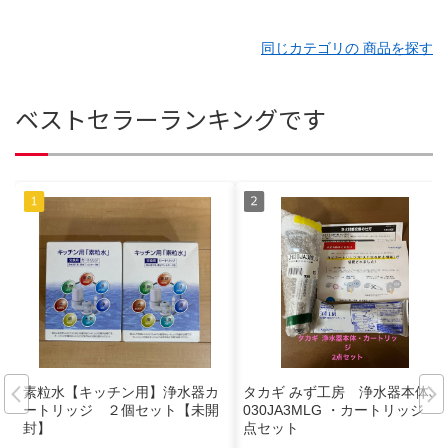
同じカテゴリの 商品を探す
ベストセラーランキングです
素粒水【キッチン用】浄水器カ
タカギ みず工房 浄水器本体JH
ートリッジ ２個セット【未開
030JA3MLG ・カートリッジ 2
封】
点セット