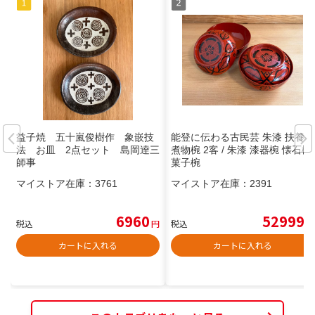
益子焼 五十嵐俊樹作 象嵌技
能登に伝わる古民芸 朱漆 扶養手
法 お皿 2点セット 島岡逹三
煮物椀 2客 / 朱漆 漆器椀 懐石椀
師事
菓子椀
マイストア在庫：
3761
マイストア在庫：
2391
6960
52999
税込
円
税込
円
カートに入れる
カートに入れる