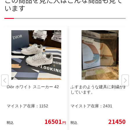
います
Diōr ホワイト スニーカー 42
ふすまのような建具に刺繍が施
しています。
マイストア在庫：
1152
マイストア在庫：
2431
16501
21450
税込
円
税込
円