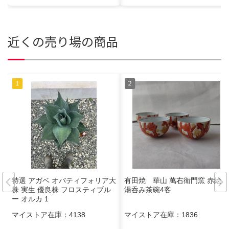
近くの売り場の商品
特選 アガベ オバティフォリア大
有田焼 華山 萬右衛門窯 赤絵
株 実生 優良株 フロスティブル
湯呑み茶碗4客
ー オルカ 1
マイストア在庫：
4138
マイストア在庫：
1836