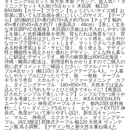
ダイニング5点セット 長方形 木製 アカシア。超人気✨！ダ
イニングセット 4人掛け5点セット 木目調 幅110
BROWN【カラー】ブラウン【ちょうどいいサイズ感】お
部屋に置いても圧迫感を感じにくいこのサイズ。【テーブ
ル】:(約)幅約110×奥行約70×高さ約75cm【チェア】幅約
45×奥行約45×高さ約77（座面高さ：48cm）【美しく丈夫
な木目調PVC化粧板】木目調の天板はお手入れしやすい加
工を施した化粧繊維板を使用。背もたれは角度をつけ、背
中にあたる部分は少しカーブさせフィット感を。ゆるやか
なカーブで背中にフィットします。マットでざらつき感の
ある粉体塗装はキズ・サビに強く、長く使える。デザイン
性と機能性を両立させた優れたデザイン。どんな時も暮ら
しに馴染むデザインです。椅子の耐荷重は80KG北海道・
沖縄・離島の配送は、割増送料をかかりますのでご購入の
前に必ずコメントでご確認ください。ヴァルノート / テー
ブル4点セット (幅110) | ダイニングテーブル 4人。一人暮
らしやカップルにぴったりです。栃 一枚板 テーブル
ギラギラ杢目 スポルテッド ソファーダイニング カフ
ェ。ダイニングテーブル 180×850×70。天然木では染み
込んでしまう汚れもサッとひと拭きでキレイに!【角度設
計されたシンプルで美しいチェア】シンプルでかつ座りや
すさを考慮したデザインにしました。IKEA EKEDALEN
エーケダーレン 伸長式テーブル オーク。都内23区送料無
料✨ニトリ✨ ダイニング5点セット セラミックEXTDT 伸
長式。角度がついて座りやすい設計。新生活キャンペー
ン マルニ 伸長式 エクステンション ダイニングテー
ブル。[4/2,3限定] 昇降式テーブル 幅120 天然木 ヴィンテ
ージ風 高さ調整。【デザイン性と耐久性を兼ね備えた