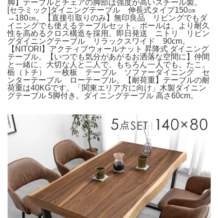
脚】テーブルとチェアの脚部は強度が高いスチール製。
[セラミック]ダイニングテーブル 伸長式タイプ150㎝
→180㎝。【直接引取りのみ】無印良品 リビングでもダ
イニングでも使えるテーブルセット。ポールは、より耐久
性を高めるクロス構造を採用。即日発送 ニトリ リビン
グダイニングテーブル リラックスワイド 90cm。
【NITORI】アクティブウォールナット 昇降式 ダイニング
テーブル。【いつでも気分があがるお洒落な空間に】仲間
と一緒に、大切な人と二人で、もちろん一人でも。たこ。
栃（トチ） 一枚板 テーブル ソファーダイニング セ
ンターテーブル ローテーブル。【耐荷重】テーブルの耐
荷重は40KGです。「関東エリア方に向け」木製ダイニン
グテーブル 5脚付き。ダイニングテーブル 高さ60cm。