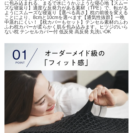
に包み込まれる、まるで水にうかぶような寝心地【スムー
ズな寝返り】適度な反発力がある素材（TPE）で、転がる
ようにスムーズな寝返り【選べる高さ】枕の前後を変える
ことにより、8cmと10cmを選べます【通気性抜群】一晩
中蒸れにくい！【枕カバーもセット】テンセル素材のふわ
ふわ枕カバーが柔らかく肌を包み込みます。ヒツジのいら
ない枕 テンセルカバー付 低反発 高反発 丸洗いOK