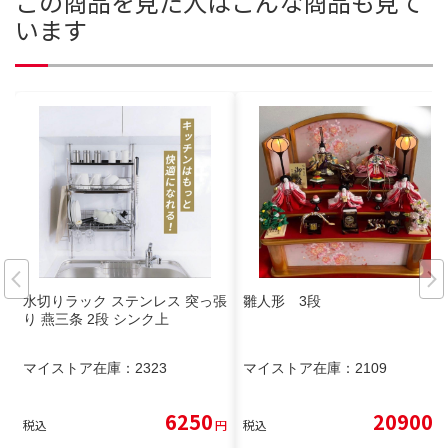
この商品を見た人はこんな商品も見て
います
水切りラック ステンレス 突っ張
雛人形 3段
り 燕三条 2段 シンク上
マイストア在庫：
2323
マイストア在庫：
2109
6250
20900
税込
円
税込
円