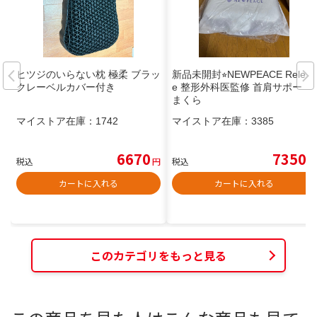
ヒツジのいらない枕 極柔 ブラッ
新品未開封⭐︎NEWPEACE Releas
クレーベルカバー付き
e 整形外科医監修 首肩サポート
まくら
マイストア在庫：
1742
マイストア在庫：
3385
6670
7350
税込
円
税込
円
カートに入れる
カートに入れる
このカテゴリをもっと見る