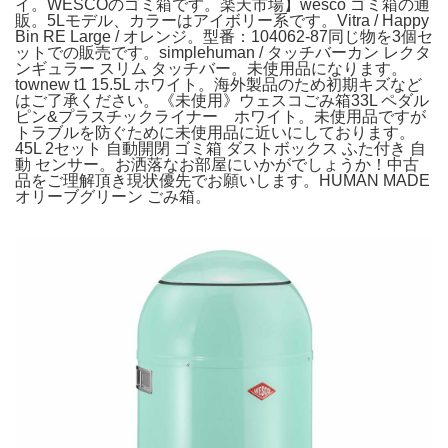
イ。WESCOのゴミ箱です。楽天市場】wesco ゴミ箱の通
販。5Lモデル、カラーはアイボリー系です。Vitra / Happy
Bin RE Large / オレンジ。型番：104062-87同じ物を3個セ
ットでの販売です。simplehuman / タッチバーカン レクタ
ンギュラー スリム タッチバー。未使用品になります。
townew t1 15.5L ホワイト。海外製品のため初期キズなど
はご了承ください。《未使用》ウェスコごみ箱33L ペダル
ピン&プラスチックライナー ホワイト。未使用品ですが
トラブルを防ぐために未使用品に近いにしております。
45L 2セット 自動開閉 ゴミ箱 ダストボックス ふた付き 自
動 センサー。お洒落なお部屋にいかがでしょうか！中古
品をご理解頂き現状優先でお願いします。HUMAN MADE
オリーブグリーン ごみ箱。