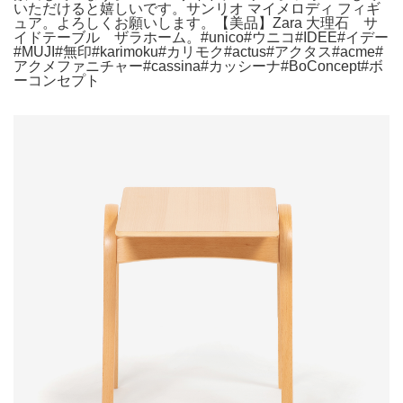
いただけると嬉しいです。サンリオ マイメロディ フィギ
ュア。よろしくお願いします。【美品】Zara 大理石 サ
イドテーブル ザラホーム。#unico#ウニコ#IDEE#イデー
#MUJI#無印#karimoku#カリモク#actus#アクタス#acme#
アクメファニチャー#cassina#カッシーナ#BoConcept#ボ
ーコンセプト