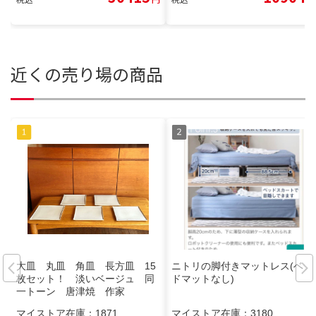
近くの売り場の商品
大皿 丸皿 角皿 長方皿 15
ニトリの脚付きマットレス(ベッ
枚セット！ 淡いベージュ 同
ドマットなし)
一トーン 唐津焼 作家
マイストア在庫：
1871
マイストア在庫：
3180