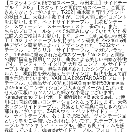
【スタッキング可能で省スペース。秋田木工】サイドテー
ブル「T-202」【スタッキング可能で省スペース。ご覧頂
きありがとうございます。T-202 | 曲木家具専門ブランド
の秋田木工。大変お手数ですが、ご購入前に必ずコメント
をお願いします。ベッドサイドテーブル 北欧ビンテー
ジ スウェーデン スモールチェスト 蚤の市。また、こ
ちらのプロフィールをすべてお読みになっていただいた後
に購入のご検討をお願いします。あー。〇商品名〇秋田木
工 T-202 サイドテーブル 剣持デザイン研究所 ZR24615剣
持デザイン研究所によってデザインされた「T-202サイド
テーブル」。アクリル サイドテーブル マガジンラッ
ク。1958年に発表された名作スツール「No.202」と同様
の脚部構造を採用しており、曲木による美しい曲線が特徴
です。アンティーク イタリア 大理石 コンソール サイドテ
ーブル 花台 猫脚。無駄を削ぎ落としたシンプルなフォ
ルムと、機能性を兼ね備えたデザインは、時代を超えて評
価され続けています。VANILLA 826STANDARD フロート
テーブル。〇商品サイズ(約)〇幅400mm×奥行530mm×高
さ450mm〇コンディション〇大きなダメージはございま
せんが天板にカツカツした細かな小傷はございます。
Kanademono テレビボード 飛騨唐松 × Black Steel。ご使
用には問題の無いコンディションとなっております。天然
木ラタンサイドテーブル。見落としや写真に写しきれない
部分もございます。ZARA ウッド ベッドサイドテーブ
ル ナイトテーブル。あくまでUSED品、ヴィンテージ品
という事をご承知いただければ幸いです。丸テーブル テ
ーブル キツツキ サイドテーブル。他にも良アイテムを多
数出しています。duendeサイドテーブル。フォローして