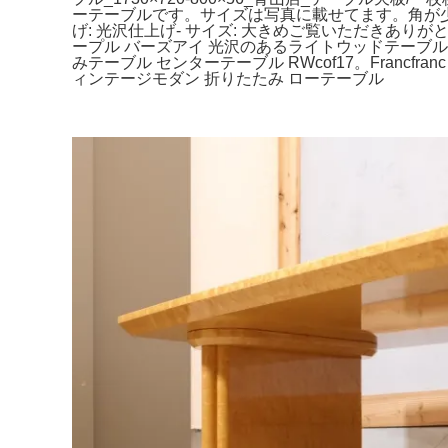
ーテーブルです。サイズは写真に載せてます。角が少し傷
げ: 光沢仕上げ- サイズ: 大きめご覧いただきあ
ープル バーズアイ 光沢のあるライトウッドテーブル。
みテーブル センターテーブル RWcof17。Francfr
ィンテージモダン 折りたたみ ローテーブル