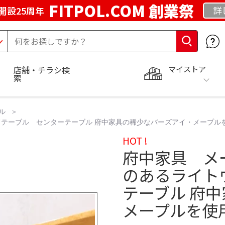
FITPOL.COM 創業祭
詳
開設25周年
マイストア
店舗・チラシ検
索
ル
テーブル センターテーブル 府中家具の稀少なバーズアイ・メープル
HOT !
府中家具 メ
のあるライト
テーブル 府
メープルを使