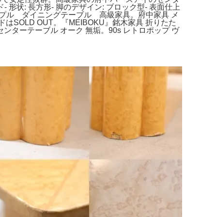
状: 長方形- 脚のデザイン: ブロック型- 表面仕上
メープル ダイニングテーブル 高級家具。府中家具 メ
OLD OUT。『MEIBOKU』銘木家具 折りたた
ル センターテーブル オーク 無垢。90s レトロポップ ヴ