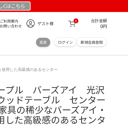
しくは
こちら
合計金額
ご利用案内
0
ゲスト様
0円
お問い合わせ
変更
ログイン
新規会員登録
を使用した高級感のあるセンター
ープル バーズアイ 光沢
ウッドテーブル センター
中家具の稀少なバーズアイ・
用した高級感のあるセンタ