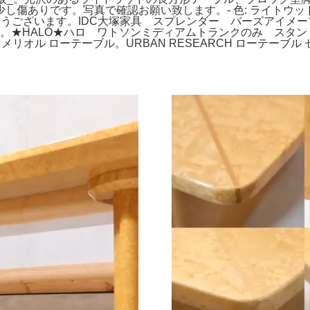
ありです。写真で確認お願い致します。- 色: ライトウッド- 形
りがとうございます。IDC大塚家具 スプレンダー バーズアイ
★HALO★ハロ ワトソンミディアムトランクのみ スタンドはS
anc メリオル ローテーブル。URBAN RESEARCH ローテーブ