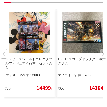
ワンピースワールドコレクタブ
HI-L R スコープドッグターボカ
ルフィギュア革命軍 セット売
スタム
り
マイストア在庫：
2083
マイストア在庫：
4088
14499
14384
税込
円
税込
円