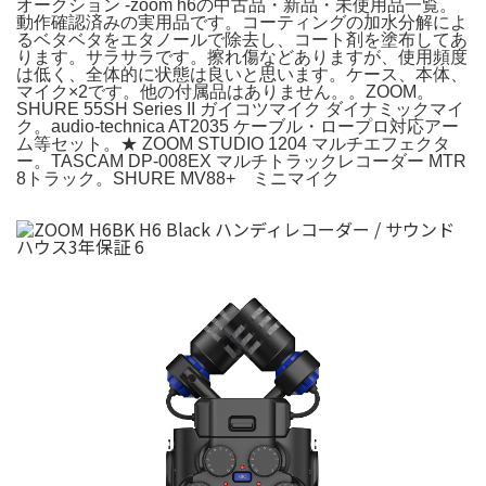
オークション -zoom h6の中古品・新品・未使用品一覧。
動作確認済みの実用品です。コーティングの加水分解によ
るベタベタをエタノールで除去し、コート剤を塗布してあ
ります。サラサラです。擦れ傷などありますが、使用頻度
は低く、全体的に状態は良いと思います。ケース、本体、
マイク×2です。他の付属品はありません。。ZOOM。
SHURE 55SH Series II ガイコツマイク ダイナミックマイ
ク。audio-technica AT2035 ケーブル・ロープロ対応アー
ム等セット。★ ZOOM STUDIO 1204 マルチエフェクタ
ー。TASCAM DP-008EX マルチトラックレコーダー MTR
8トラック。SHURE MV88+ ミニマイク