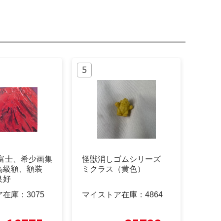
赤富士、希少画集
怪獣消しゴムシリーズ
高級額、額装
ミクラス（黄色）
良好
ア在庫：
3075
マイストア在庫：
4864