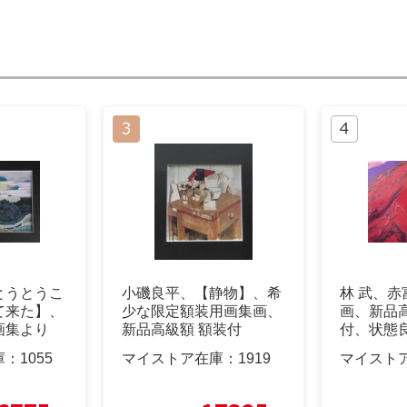
とうとうこ
小磯良平、【静物】、希
林 武、
て来た】、
少な限定額装用画集画、
画、新品
画集より
新品高級額 額装付
付、状態
庫：
1055
マイストア在庫：
1919
マイスト