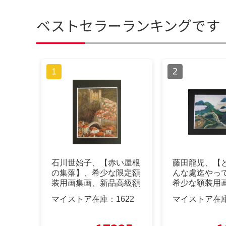
ベストセラーランキングです
石川世始子、【赤い屋根
藤田龍児、【
の集落】、希少な限定額
んな處迄やっ
装用画集画、新品高級額
希少な額装用
額装付
マイストア在庫：
1622
マイストア在