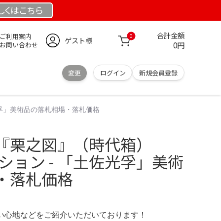
しくは
こちら
合計金額
ご利用案内
0
ゲスト様
0円
お問い合わせ
変更
ログイン
新規会員登録
佐光孚」美術品の落札相場・落札価格
『栗之図』（時代箱）
クション - 「土佐光孚」美術
・落札価格
の使い心地などをご紹介いただいております！