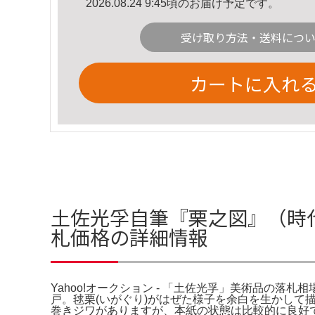
2026.08.24 9:45頃のお届け予定です。
受け取り方法・送料につ
カートに入れ
土佐光孚自筆『栗之図』（時代箱
札価格の詳細情報
Yahoo!オークション - 「土佐光孚」美術品の落札
戸。毬栗(いがぐり)がはぜた様子を余白を生かし
巻きジワがありますが、本紙の状態は比較的に良好