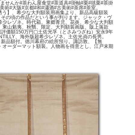
せんか#茶わん屋食堂#茶道具#掛軸#栗#毬栗#茶掛
美術#大阪#京都#和#瀟酒#古美術#茶席#茶室。
【誘う】、希少な大判額装用画集より、新品高級額装
で、その頃の作品だという事が判ります。ジャック・ヴ
外版超希少レゾネ。時代箱。東郷青児、花炎、希少な大判額
。東山魁夷、秋翳、限定、大判額装画版、版上落款
術家名鑑評価額150万円▢土佐光孚（とさみつざね）安永9年
OCK A CHANTILLY、海外版超希少レゾネ。土佐光貞の長男。
超希少レゾネ、新品額付。徳川幕府の絵所預り。諏訪敦、【無
・オーダーマット額装。人物画を得意とし、江戸末期