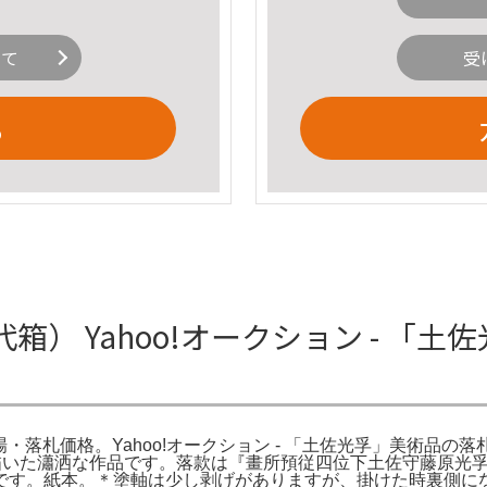
いて
受
る
） Yahoo!オークション - 「
相場・落札価格。Yahoo!オークション - 「土佐光孚」美術品の落
て描いた瀟洒な作品です。落款は『畫所預従四位下土佐守藤原光
です。紙本。＊塗軸は少し剥げがありますが、掛けた時裏側に