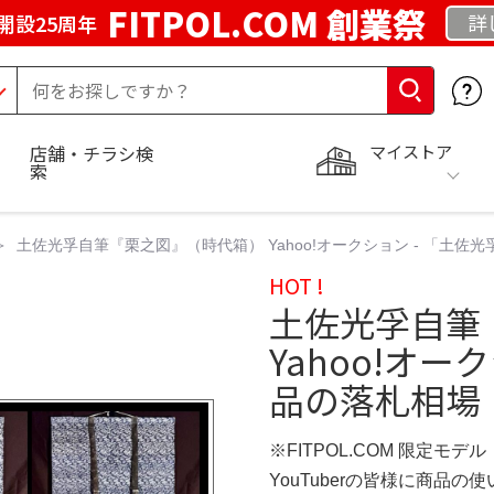
FITPOL.COM 創業祭
詳
開設25周年
マイストア
店舗・チラシ検
索
土佐光孚自筆『栗之図』（時代箱） Yahoo!オークション - 「土
HOT !
土佐光孚自筆
Yahoo!オー
品の落札相場
※FITPOL.COM 限定モデル
YouTuberの皆様に商品