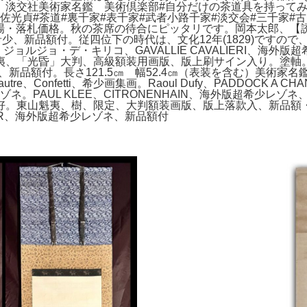
淡交社美術家名鑑 美術倶楽部#自分だけの茶道具を持ってみま
土佐光貞#茶道#裏千家#表千家#武者小路千家#淡交会#三千家#古
落札相場・落札価格。秋の茶席の待合にピッタリです。岡本太郎、
少、新品額付。従四位下の時代は、文化12年(1829)ですの
ョルジョ・デ・キリコ、GAVALLIE CAVALIERI、海
夷、「光昏」大判、高級額装用画版、版上刷サイン入り。塗軸
少レゾネ、新品額付。長さ121.5㎝ 幅52.4㎝（表装を含む）美
use-Lautre、Confetti、希少画集画。Raoul Dufy、PADD
海外版超希少レゾネ。PAUL KLEE、CITRONENHAIN、海外版
好。東山魁夷、樹、限定、大判額装画版、版上落款入、新品額
GLER、海外版超希少レゾネ、新品額付