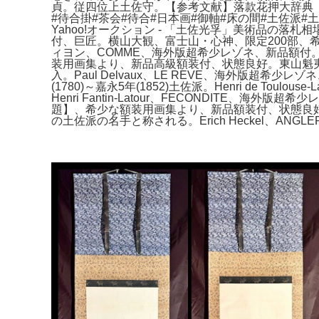
貞。従四位上土佐守。【参考文献】落款花押大辞典 
#待合掛#茶会#待合#日本画#御軸#床の間#土佐派#
Yahoo!オークション - 「土佐光孚」美術品の
付、巨匠。横山大観、富士山・心神、限定200部、希
ィヨン、COMME、海外版超希少レゾネ、新品額付。ジ
装用画集より、新品高級額装付、状態良好。東山魁
入。Paul Delvaux、LE REVE、海外版超希
(1780)～嘉永5年(1852)土佐派。Henri de Toulo
Henri Fantin-Latour、FECONDITE、
題】、希少な額装用画集より、新品額装付、状態良
の土佐派の名手と称される。Erich Heckel、AN