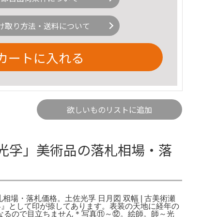
け取り方法・送料について
カートに入れる
欲しいものリストに追加
土佐光孚」美術品の落札相場・落
札相場・落札価格。土佐光孚 日月図 双幅 | 古美術瀬
孚』として印が捺してあります。表装の天地に経年の
なるので目立ちません＊写真⑪～⑫。絵師。師～光